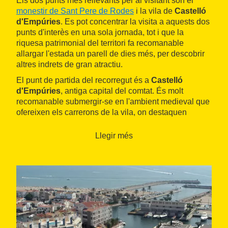
Els dos punts més rellevants per al visitant són el
monestir de Sant Pere de Rodes
i la vila de
Castelló
d'Empúries
. Es pot concentrar la visita a aquests dos
punts d'interès en una sola jornada, tot i que la
riquesa patrimonial del territori fa recomanable
allargar l'estada un parell de dies més, per descobrir
altres indrets de gran atractiu.
El punt de partida del recorregut és a
Castelló
d'Empúries
, antiga capital del comtat. És molt
recomanable submergir-se en l'ambient medieval que
ofereixen els carrerons de la vila, on destaquen
edificis com la
cúria-presó medieval
, que avui dia
acull l'Oficina Municipal de Turisme, i el
palau dels
Llegir més
Comtes
. A més, cal no deixar de banda la
basílica de
Santa Maria
, temple gòtic considerat com el llegat
més valuós dels comtes d'Empúries a la població.
Des de Castelló d'Empúries, i vorejant el
Parc Natural
dels Aiguamolls de l'Empordà
per una carretera
veïnal, s'arriba fins a la població de
Vilajuïga
, on neix
la carretera que puja fins a la serra de Rodes. Allà hi
ha el
monestir de Sant Pere de Rodes
, una de les