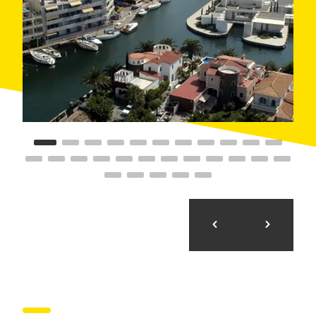
grans joies del romànic català, on es pot conèixer de
primera mà la influència de l'orde benedictina i el
naixement de l'art romànic. Les vistes sobre el mar del
cap de Creus i la desolació d'aquestes muntanyes
batudes per la tramuntana completen un conjunt d'un
interès excepcional.
Per als viatgers amb més temps i ganes de fer-se una
idea més àmplia del comtat d'Empúries, la parada
següent seria l'antic
monestir de Sant Quirze de
Colera
. S'hi arriba desfent el camí fins a
Vilajuïga
,
trencant a la població veïna de
Garriguella
cap a
Vilamaniscle
i endinsant-se per una carretera veïnal
en direcció a
Rabós
, a mig camí de la qual hi ha el
desviament cap al vell cenobi. Fundat el segle VIII, les
restes que es poden veure daten dels segles XI i XII i
es troben aïllades en un entorn natural magnífic, a la
falda de la
serra de l'Albera
.
Hi ha dues carreteres que surten des de Rabós i des
de Garriguella, i totes dues recorren la plana
altempordanesa fins a la vila de
Peralada
, que va ser