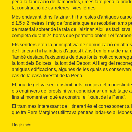
per a la fabricació de llambordes, i més tard per a la pro
la construcció de carreteres i vies fèrries.
Més endavant, dins l'alzinar, hi ha restes d'antigues carb
d'1,5 x 2 metres i mig de fondària que es recobrien amb p
de material sobrer de la tala de l'alzinar. Així, es facilitav
completa durant 24 hores que permetia obtenir el "carbone
Els senders eren la principal via de comunicació en altre
de l'itinerari hi ha indicis d'aquest trànsit en forma de ma
També destaca l'existència de dues fonts molt concorreg
la font dels Boixets i la font del Deport. Al llarg del recor
antigues edificacions, algunes de les quals es conserven 
cas de la casa forestal de la Pena.
El pou de gel va ser construït pels monjos del monestir de
els enginyers de forests hi van condicionar un habitatge a l'i
fins al moment en què es construí el "xalet de la Pena".
El tram més interessant de l'itinerari és el corresponent a
que fra Pere Marginet utilitzava per traslladar-se al Mones
setmana des de la seva residència habitual, una cova que
hi d'ermità, al segle XV. Les restes d'aquest religiós desc
Llegir més
Sant Salvador.