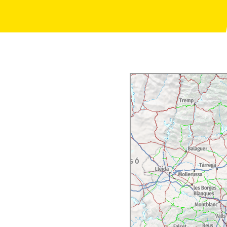
el Francolí
) i arriba fins
visita la font dels
 pou de gel, segueix per
 l'Alberg de Joventut