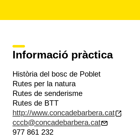
La ruta s'inicia a l'Alberg de Joventut Jaume I (l'
Espluga d
al
monestir de Poblet
. Transcorre per la senda de Colom, 
Boixets, puja fins al mirador de la Pena (997 m), arriba al
la senda dels Mata-rucs i torna cap al Monestir de Poblet i
Jaume I.
Informació pràctica
Història del bosc de Poblet
Rutes per la natura
Rutes de senderisme
Rutes de BTT
http://www.concadebarbera.cat
cccb@concadebarbera.cat
977 861 232