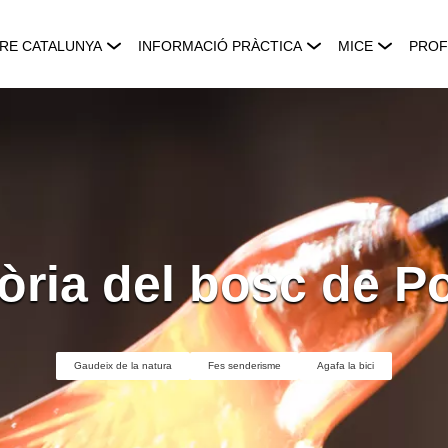
RE CATALUNYA
INFORMACIÓ PRÀCTICA
MICE
PROF
òria del bosc de P
Gaudeix de la natura
Fes senderisme
Agafa la bici