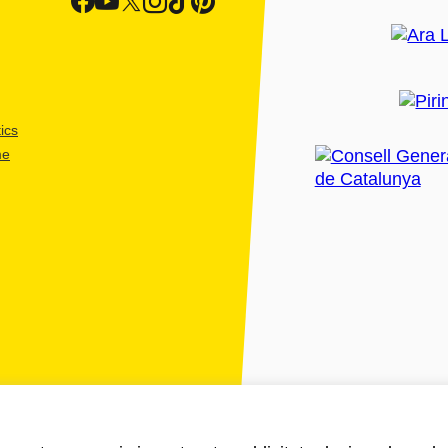
ics
me