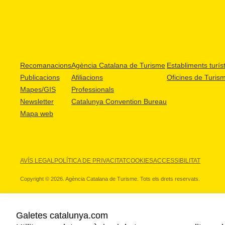
Recomanacions
Agència Catalana de Turisme
Establiments turíst
Publicacions
Afiliacions
Oficines de Turis
Mapes/GIS
Professionals
Newsletter
Catalunya Convention Bureau
Mapa web
AVÍS LEGAL
POLÍTICA DE PRIVACITAT
COOKIES
ACCESSIBILITAT
Copyright © 2026. Agència Catalana de Turisme. Tots els drets reservats.
Galetes catalunya.com