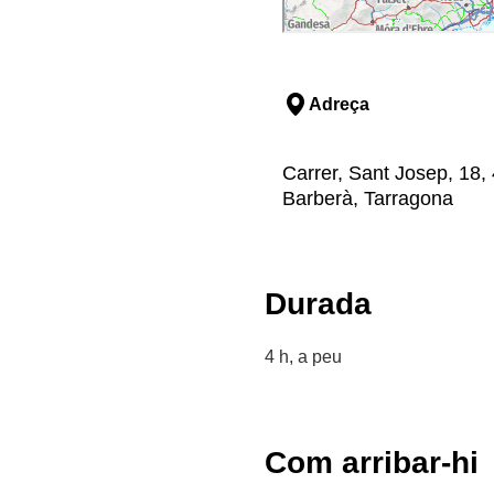
Adreça
Carrer, Sant Josep, 18,
Barberà, Tarragona
Durada
4 h, a peu
Com arribar-hi