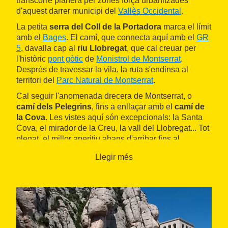
transcorre planera per zones força urbanitzades
d'aquest darrer municipi del
Vallès Occidental
.
La petita
serra del Coll de la Portadora
marca el límit
amb el
Bages
. El camí, que connecta aquí amb el
GR
5
, davalla cap al
riu Llobregat
, que cal creuar per
l'històric
pont gòtic
de
Monistrol de Montserrat
.
Després de travessar la vila, la ruta s'endinsa al
territori del
Parc Natural de Montserrat
.
Cal seguir l'anomenada drecera de Montserrat, o
camí dels Pelegrins
, fins a enllaçar amb el
camí de
la Cova
. Les vistes aquí són excepcionals: la Santa
Cova, el mirador de la Creu, la vall del Llobregat... Tot
plegat, el millor aperitiu abans d'arribar fins al
monestir de Montserrat
seguint el
torrent de Santa
Llegir més
Maria
i passant per l'estació superior de l'
Aeri de
Montserrat
.