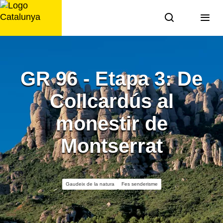
Saltar
al
contingut
GR 96 - Etapa 3: De
Collcardús al
monestir de
Montserrat
Gaudeix de la natura
Fes senderisme