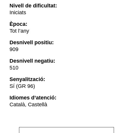
Nivell de dificultat:
Iniciats
Època:
Tot l’any
Desnivell positiu:
909
Desnivell negatiu:
510
Senyalització:
Sí (GR 96)
Idiomes d’atenció:
Català, Castellà