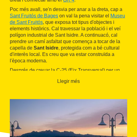
Poc més avall, se'n desvia per anar a la dreta, cap a
Sant Fruitós de Bages
on val la pena visitar el
Museu
de Sant Fruitós
, que exposa tot tipus d'objectes i
elements històrics. Cal travessar la població i el veí
polígon industrial de Sant Isidre. A continuacó, cal
prendre un camí asfaltat que comença a tocar de la
capella de
Sant Isidre
, protegida com a bé cultural
d'interès local. Es creu que va estar construïda a
l'època moderna.
Després de creuar la C-25 (Eix Transversal) per un
pas inferior, apareix en el paisatge una extensió de
Llegir més
vinyes, que pertanyen al celler
Mas de Sant Iscle
,
adscrit a la
DO Pla de Bages
. El camí mena fins a
Sant Iscle de Bages
, on ressegueix el canal de
la
Séquia
de Manresa fins al
parc de l'Agulla
i el seu
agradable llac. El final de l'etapa és a la ciutat de
Manresa
.