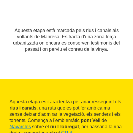
Aquesta etapa està marcada pels rius i canals als
voltants de Manresa. Es tracta d'una zona força
urbanitzada on encara es conserven testimonis del
passat i on perviu el conreu de la vinya.
Aquesta etapa es caracteritza per anar resseguint els
rius i canals
, una ruta que es pot fer amb calma
sense deixar d'admirar la vegetació, els senders i els
torrents. Comença a l'emblemàtic
pont Vell
de
Navarcles
sobre el
riu Llobregat
, per passar a la riba
dreta i connectar amb el
GR 4
.