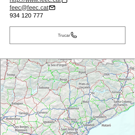
feec@feec.cat
934 120 777
Trucar