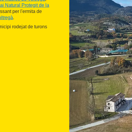
i Natural Protegit de la
ssant per l'ermita de
oltregà
.
nicipi rodejat de turons