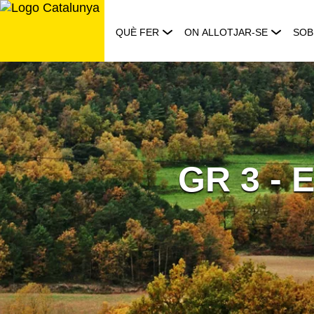
Saltar
al
QUÈ FER
ON ALLOTJAR-SE
SOB
contingut
GR 3 - E