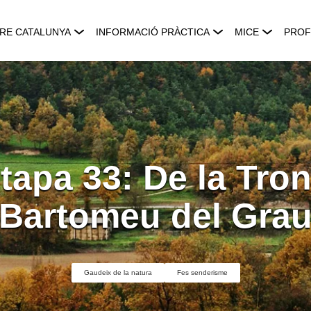
RE CATALUNYA
INFORMACIÓ PRÀCTICA
MICE
PROF
tapa 33: De la Tro
Bartomeu del Gra
Gaudeix de la natura
Fes senderisme