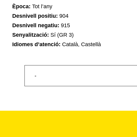
Època:
Tot l’any
Desnivell positiu:
904
Desnivell negatiu:
915
Senyalització:
Sí (GR 3)
Idiomes d’atenció:
Català, Castellà
-