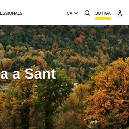
BOTIGA
ESSIONALS
CA
na a Sant
u