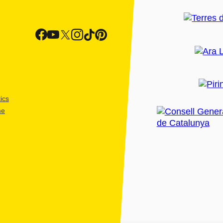
ics
me