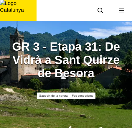
Saltar
al
contingut
GR 3 - Etapa 31: De
Vidrà a Sant Quirze
de Besora
Gaudeix de la natura
Fes senderisme