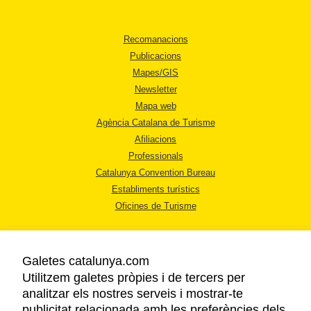
Recomanacions
Publicacions
Mapes/GIS
Newsletter
Mapa web
Agència Catalana de Turisme
Afiliacions
Professionals
Catalunya Convention Bureau
Establiments turístics
Oficines de Turisme
Galetes catalunya.com
Utilitzem galetes pròpies i de tercers per
analitzar els nostres serveis i mostrar-te
AVÍS LEGAL
publicitat relacionada amb les preferències dels