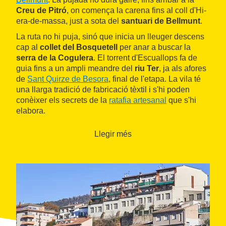
Creu de Pitró
, on comença la carena fins al coll d'Hi-
era-de-massa, just a sota del
santuari de Bellmunt
.
La ruta no hi puja, sinó que inicia un lleuger descens
cap al
collet del Bosquetell
per anar a buscar la
serra de la Cogulera
. El torrent d'Escuallops fa de
guia fins a un ampli meandre del
riu Ter
, ja als afores
de
Sant Quirze de Besora
, final de l'etapa. La vila té
una llarga tradició de fabricació tèxtil i s'hi poden
conèixer els secrets de la
ratafia artesanal
que s'hi
elabora.
Llegir més