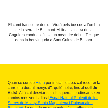
El camí transcorre des de Vidrà pels boscos a l'ombra
de la serra de Bellmunt. Al final, la serra de la
Cogulera condueix fins a un meandre del riu Ter, que
dona la benvinguda a Sant Quirze de Besora.
Quan se surt de
Vidrà
per iniciar l'etapa, cal recórrer la
carretera durant menys d'1 quilòmetre, fins al
coll de
Vidrà
. Allà cal desviar-se a l'esquerra i endinsar-se en
camins més verds dins l'
Espai Natural Protegit de les
Serres de Milany-Santa Magdalena i Puigsacalm-
Bellmunt
. La pujada no dura gaire, fins arribar a la