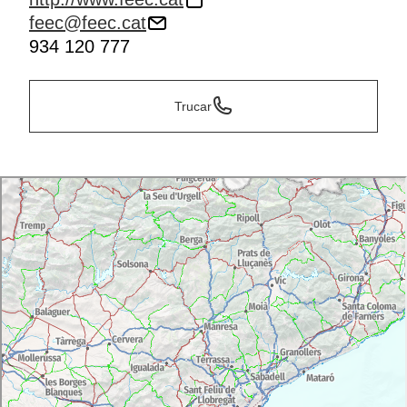
feec@feec.cat
934 120 777
Trucar