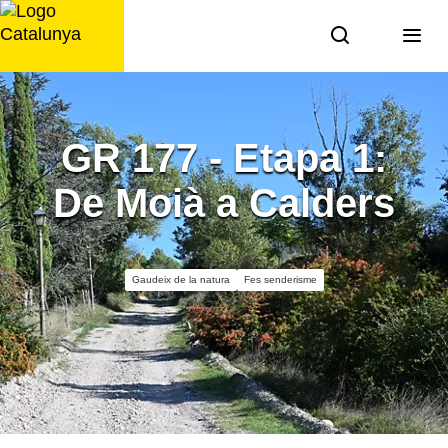
Saltar
al
contingut
GR 177 - Etapa 1:
De Moià a Calders
Gaudeix de la natura
Fes senderisme