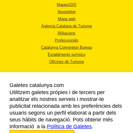
Mapes/GIS
Newsletter
Mapa web
Agència Catalana de Turisme
Afiliacions
Professionals
Catalunya Convention Bureau
Establiments turístics
Oficines de Turisme
Galetes catalunya.com
Utilitzem galetes pròpies i de tercers per
analitzar els nostres serveis i mostrar-te
AVÍS LEGAL
publicitat relacionada amb les preferències dels
POLÍTICA DE PRIVACITAT
usuaris segons un perfil elaborat a partir dels
COOKIES
seus hàbits de navegació. Pots obtenir més
informació a la
Política de Galetes
ACCESSIBILITAT
.