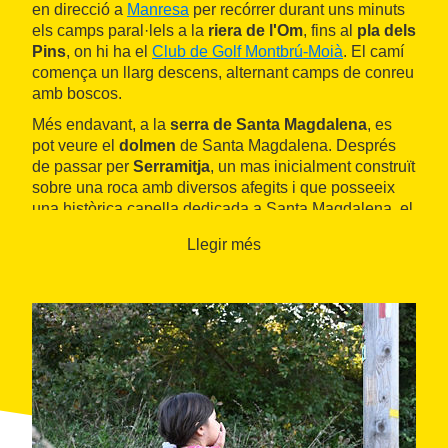
en direcció a
Manresa
per recórrer durant uns minuts
els camps paral·lels a la
riera de l'Om
, fins al
pla dels
Pins
, on hi ha el
Club de Golf Montbrú-Moià
. El camí
comença un llarg descens, alternant camps de conreu
amb boscos.
Més endavant, a la
serra de Santa Magdalena
, es
pot veure el
dolmen
de Santa Magdalena. Després
de passar per
Serramitja
, un mas inicialment construït
sobre una roca amb diversos afegits i que posseeix
una històrica capella dedicada a Santa Magdalena, el
camí davalla ràpidament cap al curs de la
riera
Llegir més
Golarda
. Tot seguit arriba a
la Coma
i la capella de la
Mare de Déu del Consol
, que pertanyen al municipi
de
Monistrol de Calders
.
Cingles, roques i barrancs acompanyen l'ascensió,
que es manté moderadament intensa fins arribar a
Calders
. En aquesta població cal destacar les
excepcionals vistes
, tant de les muntanyes del nord
(
Cadí
o
Rasos de Peguera
) com del pla de
Bages
o el
cim del
Montcau
.