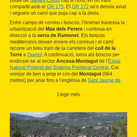
poble de
Santes Creus
cap al nord, en un tram
compartit amb el
GR 175
. El
GR 172
se'n desvia aviat
i segueix un camí que puja cap a la dreta.
Entre camps de conreu i boscos, l'itinerari travessa la
urbanització del
Mas dels Perers
i continua en
direcció a la
serra de Ramonet
. Els boscos
mediterranis deixen enrere els conreus i el camí
recorre un breu tram de la carretera del
coll de la
Torre
a
Querol
. A continuació, torna als boscos per
endinsar-se al sector
Ancosa-Montagut
de l'
Espai
Natural Protegit del Sistema Prelitoral Central
. Cal
vorejar de ben a prop el cim del
Montagut
(964
metres) per anar fins a l'església de
Sant Jaume de
Montagut
, d'origen gòtic. Està estratègicament situada
sobre la muntanya i ofereix unes magnífiques vistes
Llegir més
de l'
Alt Camp
.
La pujada continua, ara cap a les Cases Noves de
Formigosa, al peu del
puig de Formigosa
. Les vistes
de la vall del riu Gaià són espectaculars. Després de
passar per la
font d'en Jovany
, s'assoleix el punt
més alt del recorregut, el
coll del Pinar de la Costa
.