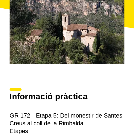
Els últims tres quilòmetres són de baixada fins arribar
al
coll de la Rimbalda
, punt final del camí, al límit
amb el municipi de
Pontons
i l'
Alt Penedès
.
Informació pràctica
GR 172 - Etapa 5: Del monestir de Santes
Creus al coll de la Rimbalda
Etapes