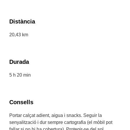
Distància
20,43 km
Durada
5 h 20 min
Consells
Portar calçat adient, aigua i snacks. Seguir la
senyalització i dur sempre cartografia (el mòbil pot
fallar si no hi ha cobertura). Protegir-se del sol,