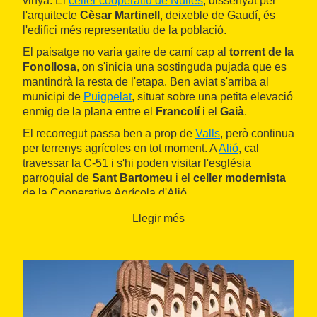
vinya. El
celler cooperatiu de Nulles
, dissenyat per
l'arquitecte
Cèsar Martinell
, deixeble de Gaudí, és
l'edifici més representatiu de la població.
El paisatge no varia gaire de camí cap al
torrent de la
Fonollosa
, on s'inicia una sostinguda pujada que es
mantindrà la resta de l'etapa. Ben aviat s'arriba al
municipi de
Puigpelat
, situat sobre una petita elevació
enmig de la plana entre el
Francolí
i el
Gaià
.
El recorregut passa ben a prop de
Valls
, però continua
per terrenys agrícoles en tot moment. A
Alió
, cal
travessar la C-51 i s'hi poden visitar l'església
parroquial de
Sant Bartomeu
i el
celler modernista
de la Cooperativa Agrícola d'Alió.
L'autopista AP-2 és l'únic element dissonant del
Llegir més
continu de vinyes i camps de conreu que es troben
mentre es travessa el terme municipal de
Vila-rodona
.
Finalment, el camí davalla fins al curs del
Gaià
, a
l'alçada de l'
Espai Natural Protegit del Riu Gaià -
Albereda de Santes Creus
. Al davant mateix s'alça el
Reial Monestir de Santes Creus
, punt final de l'etapa.