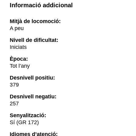
Informació addicional
Mitjà de locomoció:
A peu
Nivell de dificultat:
Iniciats
Època:
Tot l’any
Desnivell positiu:
379
Desnivell negatiu:
257
Senyalització:
Sí (GR 172)
Idiomes d’atenció: