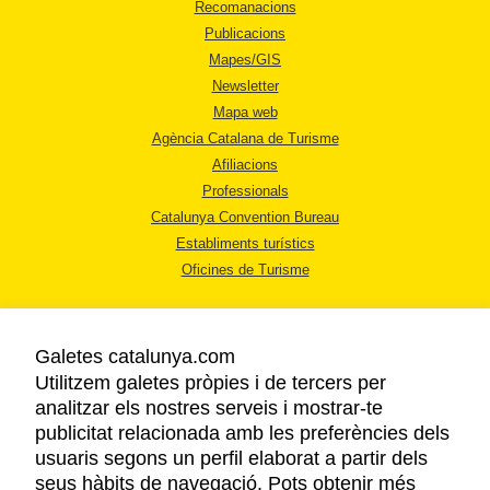
Recomanacions
Publicacions
Mapes/GIS
Newsletter
Mapa web
Agència Catalana de Turisme
Afiliacions
Professionals
Catalunya Convention Bureau
Establiments turístics
Oficines de Turisme
Galetes catalunya.com
Utilitzem galetes pròpies i de tercers per
analitzar els nostres serveis i mostrar-te
AVÍS LEGAL
publicitat relacionada amb les preferències dels
POLÍTICA DE PRIVACITAT
usuaris segons un perfil elaborat a partir dels
COOKIES
seus hàbits de navegació. Pots obtenir més