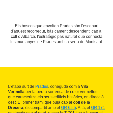
Els boscos que envolten Prades són l'escenari
d'aquest recorregut, bàsicament descendent, cap al
coll d'Albarca, l'estratègic pas natural que connecta
les muntanyes de Prades amb la serra de Montsant.
L'etapa surt de
Prades
, coneguda com a
Vila
Vermella
per la pedra sorrenca de color vermellós
que caracteritza els seus edificis històrics, en direcció
oest. El primer tram, que puja cap al
coll de la
Drecera
, és compartit amb el
GR 65.5
. Allà, el
GR 171
es desvia cap al nord, passa la T-701 i va a buscar el