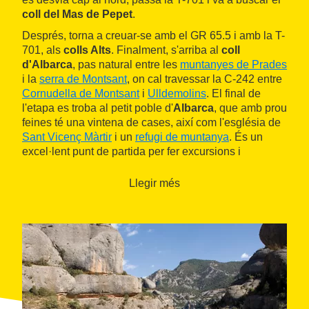
coll del Mas de Pepet
.
Després, torna a creuar-se amb el GR 65.5 i amb la T-
701, als
colls Alts
. Finalment, s'arriba al
coll
d'Albarca
, pas natural entre les
muntanyes de Prades
i la
serra de Montsant
, on cal travessar la C-242 entre
Cornudella de Montsant
i
Ulldemolins
. El final de
l'etapa es troba al petit poble d'
Albarca
, que amb prou
feines té una vintena de cases, així com l'església de
Sant Vicenç Màrtir
i un
refugi de muntanya
. És un
excel·lent punt de partida per fer excursions i
connecta amb el
GR 174
.
Llegir més