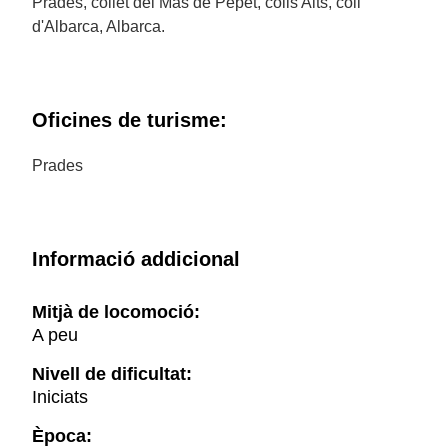
Prades, collet del Mas de Pepet, colls Alts, coll
d'Albarca, Albarca.
Oficines de turisme:
Prades
Informació addicional
Mitjà de locomoció:
A peu
Nivell de dificultat:
Iniciats
Època: