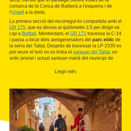
comarca de la Conca de Barberà a l'esquerra i de
l'
Urgell
a la dreta.
La primera secció del recorregut és compartida amb el
GR 175
, que es desvia al quilòmetre 2,5 per dirigir-se
cap a
Belltall
. Mentrestant, el
GR 171
travessa la C-14
i passa a tocar dels aerogeneradors del
parc eòlic
de
la serra del Tallat. Després de travessar la LP-2335 es
pot veure el turó on es troba el
santuari del Tallat
, un
antic priorat i actual santuari marià del municipi de
Vallbona de les Monges
.
Llegir més
Més endavant, es torna a compartir un breu tram amb
el GR 175, fins més enllà de la carretera LV-2338. A
continuació, es troba el
tossal Gros de Vallbona
, el
cim més alt de l'Urgell, de 803 metres d'altitud. Situat
entre els municipis de
l'Espluga de Francolí
i Vallbona
de les Monges, és un altre esplèndid balcó de la
Conca de Barberà.
De seguida s'arriba a
Senan
, on comença la segona
meitat de l'etapa, de tendència descendent tot i les