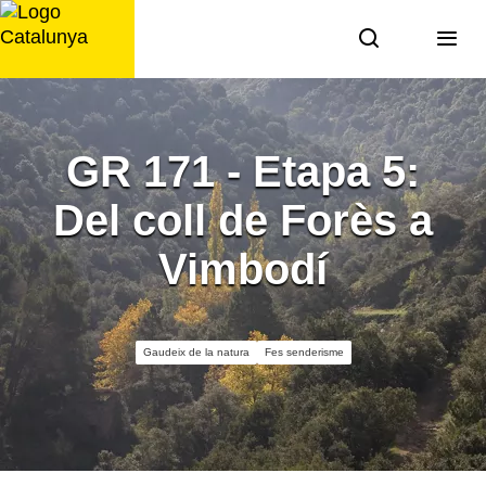
Saltar
al
contingut
GR 171 - Etapa 5:
Del coll de Forès a
Vimbodí
Gaudeix de la natura
Fes senderisme