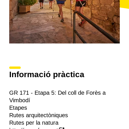
contínues pujades i baixades. El camí transita pels
peus de la
serra de Vilobí
, també quallada
d'aerogeneradors, i passa per les ruïnes de l'antic
poblat de
Codoç
. Abans d'arribar al final de l'etapa a
Vimbodí
, a tocar de les
muntanyes de Prades
, encara
cal travessar l'AP-2 per un pont, les vies del tren per
un pas inferior i la N-240 a nivell.
Informació pràctica
GR 171 - Etapa 5: Del coll de Forès a
Vimbodí
Etapes
Rutes arquitectòniques
Rutes per la natura