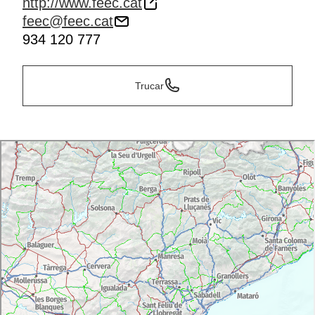
http://www.feec.cat
feec@feec.cat
934 120 777
Trucar