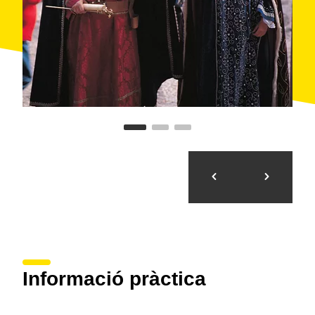
utilitzada a l'època romana i a l'edat mitjana. Prop de
la resclosa poden trobar-se altres restes de l'època
romana. Finalment, destaquen els cellers modernistes
i les vistes que es contemplen des dels punts més
elevats com Forès, Ollers, els plans de les pedreres
de Pira o la Guàrdia dels Prats.
Informació pràctica