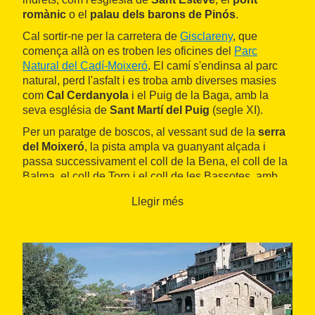
romànic
o el
palau dels barons de Pinós
.
Cal sortir-ne per la carretera de
Gisclareny
, que
comença allà on es troben les oficines del
Parc
Natural del Cadí-Moixeró
. El camí s'endinsa al parc
natural, perd l'asfalt i es troba amb diverses masies
com
Cal Cerdanyola
i el Puig de la Baga, amb la
seva església de
Sant Martí del Puig
(segle XI).
Per un paratge de boscos, al vessant sud de la
serra
del Moixeró
, la pista ampla va guanyant alçada i
passa successivament el coll de la Bena, el coll de la
Balma, el coll de Torn i el coll de les Bassotes, amb
esplèndides vistes sobre la cara nord del
Pedraforca
.
Llegir més
A la zona del
Collell
, s'inicia el descens cap a la
població de
Gósol
, on s'hi arriba pel camí de la
font
de la Roca
.