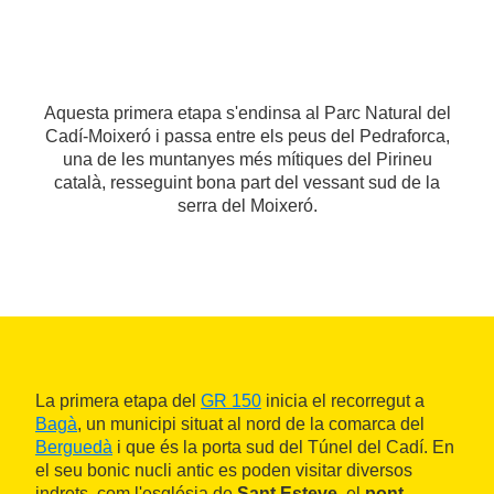
Aquesta primera etapa s'endinsa al Parc Natural del
Cadí-Moixeró i passa entre els peus del Pedraforca,
una de les muntanyes més mítiques del Pirineu
català, resseguint bona part del vessant sud de la
serra del Moixeró.
La primera etapa del
GR 150
inicia el recorregut a
Bagà
, un municipi situat al nord de la comarca del
Berguedà
i que és la porta sud del Túnel del Cadí. En
el seu bonic nucli antic es poden visitar diversos
indrets, com l'església de
Sant Esteve
, el
pont