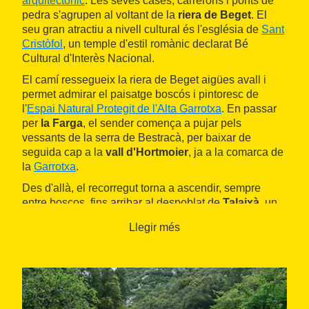
arquitectònic
. Les seves cases, carrerons i ponts de
pedra s'agrupen al voltant de la
riera de Beget
. El
seu gran atractiu a nivell cultural és l'església de
Sant
Cristòfol
, un temple d'estil romànic declarat Bé
Cultural d'Interès Nacional.
El camí ressegueix la riera de Beget aigües avall i
permet admirar el paisatge boscós i pintoresc de
l'
Espai Natural Protegit de l'Alta Garrotxa
. En passar
per
la Farga
, el sender comença a pujar pels
vessants de la serra de Bestracà, per baixar de
seguida cap a la
vall d'Hortmoier
, ja a la comarca de
la
Garrotxa
.
Des d'allà, el recorregut torna a ascendir, sempre
entre boscos, fins arribar al despoblat de
Talaixà
, un
petit nucli pertanyent al terme municipal de
Montagut i
Llegir més
Oix
. Hi destaca l'església romànica de
Sant Martí
,
situada al peu dels cingles de Talaixà. L'orografia és
molt accidentada en aquest sector, tot i que de
tendència descendent fins al final de l'etapa.
Cal deixar enrere les ruïnes del gran casal gòtic de
la