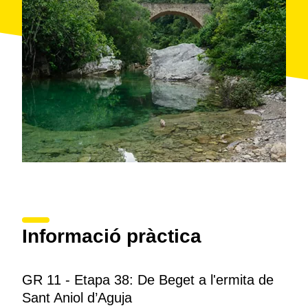
Quera
i el
salt de la Núvia
o Malpàs de la Quera, un
pas de muntanya que ofereix excel·lents vistes de la
riera de Sant Aniol
i les cingleres, i que és motiu
d'antigues llegendes. Aquest és l'històric camí de
l'ermita de
Sant Aniol d'Aguja
, un petit temple
romànic documentat des del segle IX i que va ser un
monestir benedictí durant l'edat mitjana.
Informació pràctica
GR 11 - Etapa 38: De Beget a l'ermita de
Sant Aniol d’Aguja