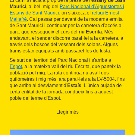
El camí s'inicia a prop de la presa de l'
estany de Sant
Maurici
, al bell mig del
Parc Nacional d'Aigüestortes i
Estany de Sant Maurici
, on s'aixeca el
refugi Ernest
Mallafré
. Cal passar per davant de la moderna ermita
de Sant Maurici i continuar per la carretera d'accés al
parc, que ressegueix el curs del
riu Escrita
. Més
endavant, el sender discorre paral·lel a la carretera, a
través dels boscos del vessant dels solans. Alguns
trams estan equipats amb passarel·les de fusta.
Se surt del territori del Parc Nacional i s'arriba a
Espot
, a la mateixa vall del riu Escrita, que parteix la
població pel mig. La ruta continua riu avall dos
quilòmetres i mig més, ara paral·lels a la LV-5004, fins
que arriba al desviament d'
Estaís
. L'única pujada de
certa entitat de la jornada condueix fins a aquest
poble del terme d'Espot.
Un paisatge de prats primer i de boscos després
Llegir més
acompanya per l'estreta carretera que va fins el poble
de
Jou
, ja en terme de
la Guingueta d'Àneu
. L'últim
tram del recorregut és un descens amb més pendent
que ressegueix el riu de Jou fins que aboca les