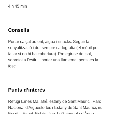
4 h 45 min
Consells
Portar calçat adient, aigua i snacks. Seguir la
senyalització i dur sempre cartografia (el mòbil pot
fallar si no hi ha cobertura). Protegir-se del sol,
sobretot a l'estiu, i portar una llanterna, per si es fa
fosc.
Punts d’interès
Refugi Ernes Mallafré, estany de Sant Maurici, Parc
Nacional d'Aigüestortes i Estany de Sant Maurici, riu
Escrita, Espot, Estaís, Jou, la Guingueta d'Àneu.