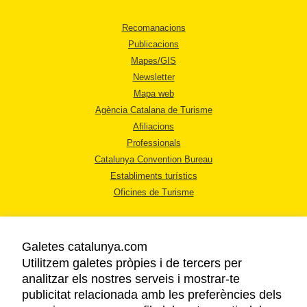
Recomanacions
Publicacions
Mapes/GIS
Newsletter
Mapa web
Agència Catalana de Turisme
Afiliacions
Professionals
Catalunya Convention Bureau
Establiments turístics
Oficines de Turisme
Galetes catalunya.com
Utilitzem galetes pròpies i de tercers per
analitzar els nostres serveis i mostrar-te
AVÍS LEGAL
publicitat relacionada amb les preferències dels
POLÍTICA DE PRIVACITAT