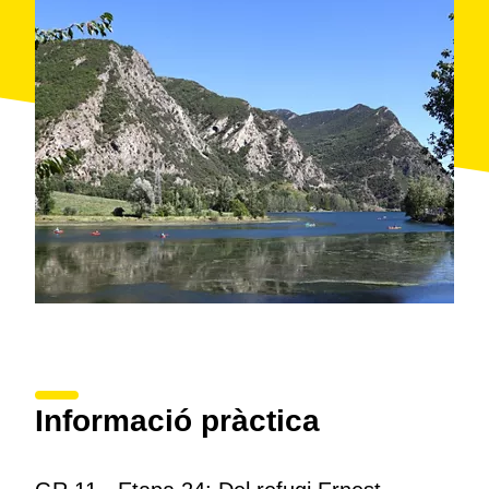
aigües a la
Noguera Pallaresa
a l'alçada de la
Guingueta d'Àneu, final de l'etapa.
Informació pràctica