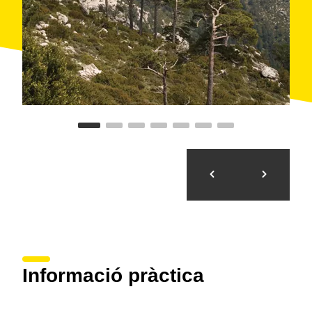
Ports
, un massís esculpit en un relleu abrupte ric en
coves, tolls i avencs. Entre les seves espectaculars
falles i encavalcaments, s'hi poden observar cabres
salvatges, porcs senglars o guineus.
Informació pràctica