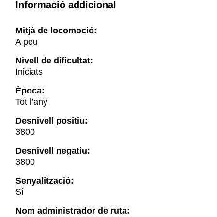
Informació addicional
Mitjà de locomoció:
A peu
Nivell de dificultat:
Iniciats
Època:
Tot l’any
Desnivell positiu:
3800
Desnivell negatiu:
3800
Senyalització:
Sí
Nom administrador de ruta: