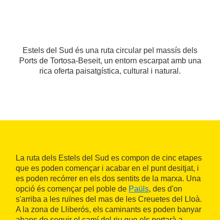
Estels del Sud és una ruta circular pel massís dels
Ports de Tortosa-Beseit, un entorn escarpat amb una
rica oferta paisatgística, cultural i natural.
La ruta dels Estels del Sud es compon de cinc etapes
que es poden començar i acabar en el punt desitjat, i
es poden recórrer en els dos sentits de la marxa. Una
opció és començar pel poble de
Paüls
, des d'on
s'arriba a les ruïnes del mas de les Creuetes del Lloà.
A la zona de Lliberós, els caminants es poden banyar
abans de seguir el camí del riu que els portarà a