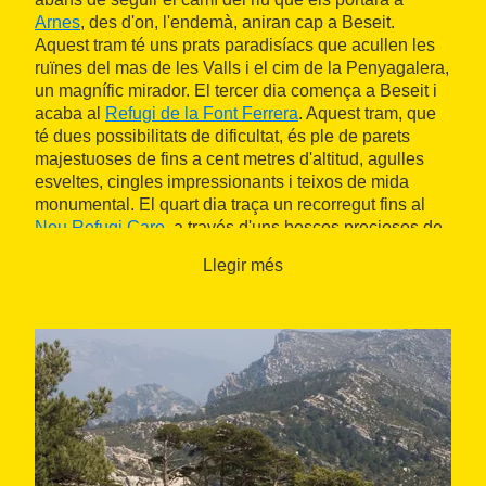
Arnes
, des d'on, l'endemà, aniran cap a Beseit.
Aquest tram té uns prats paradisíacs que acullen les
ruïnes del mas de les Valls i el cim de la Penyagalera,
un magnífic mirador. El tercer dia comença a Beseit i
acaba al
Refugi de la Font Ferrera
. Aquest tram, que
té dues possibilitats de dificultat, és ple de parets
majestuoses de fins a cent metres d'altitud, agulles
esveltes, cingles impressionants i teixos de mida
monumental. El quart dia traça un recorregut fins al
Nou Refugi Caro
, a través d'uns boscos preciosos de
pins i la impressionant cova del Vidre, una singular
Llegir més
formació excavada en un cingle. Finalment, l'últim dia
tanca el cercle fins a Paüls. En aquesta darrera etapa
es poden veure toros de lídia pel camí i es pot
contemplar el pintoresc racó del Refugi de les Clotes.
La ruta finalitza a l'àrea recreativa de Sant Roc, un
enclavament ideal per relaxar-se.
L'espectacular Parc Natural dels Ports
La ruta dels Estels del Sud es pot ampliar a través de
les 35.000 hectàrees protegides del
Parc Natural dels