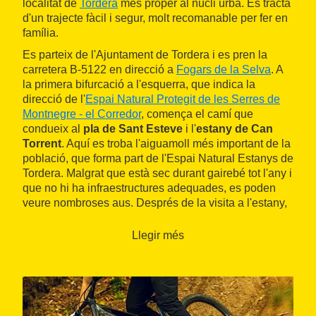
localitat de
Tordera
més proper al nucli urbà. Es tracta
d'un trajecte fàcil i segur, molt recomanable per fer en
família.
Es parteix de l'Ajuntament de Tordera i es pren la
carretera B-5122 en direcció a
Fogars de la Selva
. A
la primera bifurcació a l'esquerra, que indica la
direcció de l'
Espai Natural Protegit de les Serres de
Montnegre - el Corredor
, comença el camí que
condueix al
pla de Sant Esteve
i l'
estany de Can
Torrent
. Aquí es troba l'aiguamoll més important de la
població, que forma part de l'Espai Natural Estanys de
Tordera. Malgrat que està sec durant gairebé tot l'any i
que no hi ha infraestructures adequades, es poden
veure nombroses aus. Després de la visita a l'estany,
la ruta desfà el camí recorregut per tornar al punt
d'origen.
Llegir més