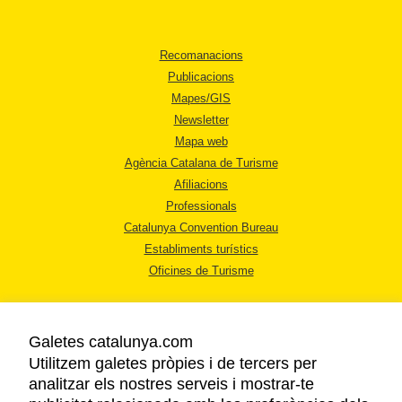
Recomanacions
Publicacions
Mapes/GIS
Newsletter
Mapa web
Agència Catalana de Turisme
Afiliacions
Professionals
Catalunya Convention Bureau
Establiments turístics
Oficines de Turisme
Galetes catalunya.com
Utilitzem galetes pròpies i de tercers per
analitzar els nostres serveis i mostrar-te
AVÍS LEGAL