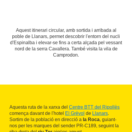
Aquest itinerari circular, amb sortida i arribada al
poble de Llanars, permet descobrir l'entorn del nucli
d'Espinalba i elevar-se fins a certa alçada pel vessant
nord de la serra Cavallera. També visita la vila de
Camprodon.
Aquesta ruta de la xarxa del
Centre BTT del Ripollès
comença davant de l'hotel
El Grèvol
de
Llanars
.
Sortim de la població en direcció a
la Roca
, guiant-
nos per les marques del sender PR-C189, seguint la
riba dreta del
riu Ter
aigües amunt.