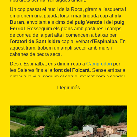
Un cop passat el nucli de la Roca, girem a l'esquerra i
emprenem una pujada forta i mantinguda cap al
pla
Duran
, envoltant els cims del
puig Ventós
i del
puig
Ferriol
. Resseguim els plans amb pastures i camps
de conreu de la part alta i comencem a baixar per
l'
oratori de Sant Isidre
cap al veïnat d'
Espinalba
. En
aquest tram, trobem un ampli sector amb murs i
cabanes de pedra seca.
Des d'Espinalba, ens dirigim cap a
Camprodon
per
les Saleres fins a la
font del Folcarà
. Sense arribar a
entrar a la vila, seguim el corriol marcat com a sender
PR-C189 per tornar a
Llanars
per la vora del Ter.
Llegir més