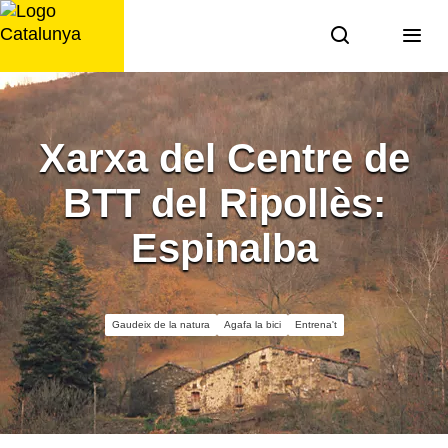
Saltar
al
contingut
Xarxa del Centre de
BTT del Ripollès:
Espinalba
Gaudeix de la natura
Agafa la bici
Entrena't