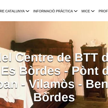
RE CATALUNYA
INFORMACIÓ PRÀCTICA
MICE
PROF
el Centre de BTT d
 Es Bòrdes - Pònt d
oan - Vilamòs - Ben
Bòrdes