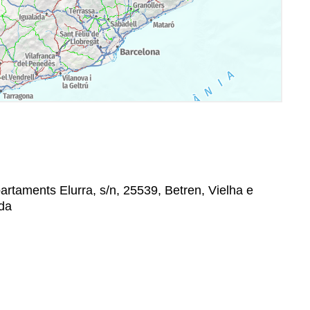
taments Elurra, s/n, 25539, Betren, Vielha e
ida