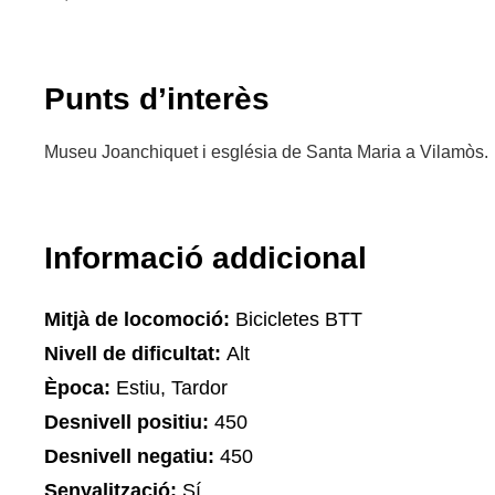
Punts d’interès
Museu Joanchiquet i església de Santa Maria a Vilamòs.
Informació addicional
Mitjà de locomoció:
Bicicletes BTT
Nivell de dificultat:
Alt
Època:
Estiu, Tardor
Desnivell positiu:
450
Desnivell negatiu:
450
Senyalització:
Sí