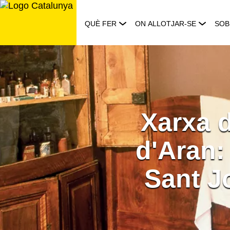
Saltar
al
QUÈ FER
ON ALLOTJAR-SE
SOB
contingut
Xarxa d
d'Aran:
Sant J