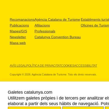
Recomanacions
Agència Catalana de Turisme
Establiments turíst
Publicacions
Afiliacions
Oficines de Turis
Mapes/GIS
Professionals
Newsletter
Catalunya Convention Bureau
Mapa web
AVÍS LEGAL
POLÍTICA DE PRIVACITAT
COOKIES
ACCESSIBILITAT
Copyright © 2026. Agència Catalana de Turisme. Tots els drets reservats.
Galetes catalunya.com
Utilitzem galetes pròpies i de tercers per analitzar e
ELS NOSTRES PARTNERS
elaborat a partir dels seus hàbits de navegació. Pot