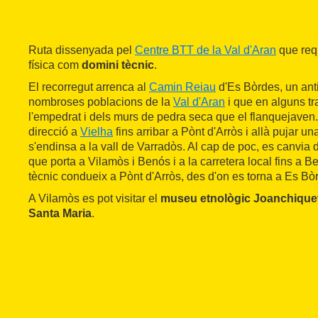
Ruta dissenyada pel
Centre BTT de la Val d'Aran
que req
física com
domini tècnic
.
El recorregut arrenca al
Camin Reiau
d'Es Bòrdes, un ant
nombroses poblacions de la
Val d'Aran
i que en alguns t
l'empedrat i dels murs de pedra seca que el flanquejaven.
direcció a
Vielha
fins arribar a Pònt d'Arròs i allà pujar un
s'endinsa a la vall de Varradòs. Al cap de poc, es canvia d
que porta a Vilamòs i Benós i a la carretera local fins a 
tècnic condueix a Pònt d'Arròs, des d'on es torna a Es B
A Vilamòs es pot visitar el
museu etnològic Joanchique
Santa Maria
.