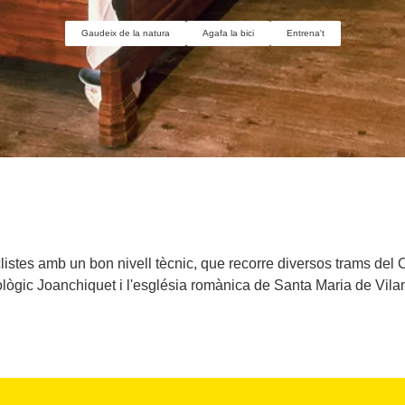
Gaudeix de la natura
Agafa la bici
Entrena't
iclistes amb un bon nivell tècnic, que recorre diversos trams de
ològic Joanchiquet i l'església romànica de Santa Maria de Vila