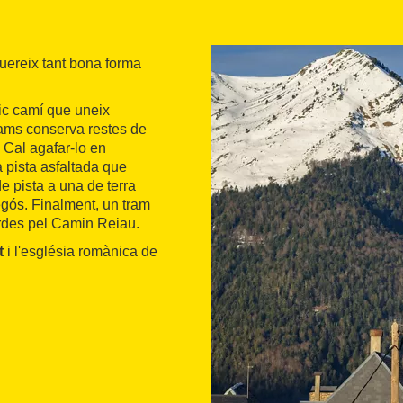
uereix tant bona forma
ic camí que uneix
rams conserva restes de
 Cal agafar-lo en
a pista asfaltada que
e pista a una de terra
Begós. Finalment, un tram
òrdes pel Camin Reiau.
t
i l'església romànica de