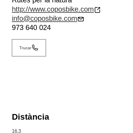
http://www.coposbike.com
info@coposbike.com
973 640 024
Trucar
Distància
16,3