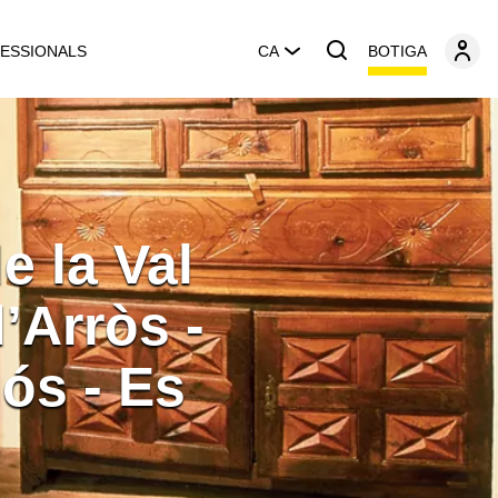
BOTIGA
ESSIONALS
CA
e la Val
’Arròs -
ós - Es