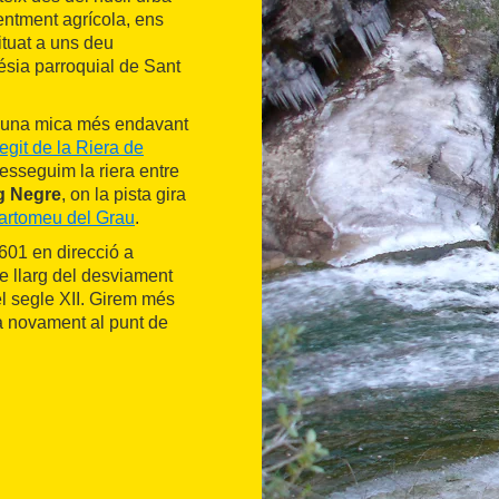
entment agrícola, ens
situat a uns deu
lésia parroquial de Sant
s una mica més endavant
egit de la Riera de
 Resseguim la riera entre
g Negre
, on la pista gira
artomeu del Grau
.
601 en direcció a
e llarg del desviament
el segle XII. Girem més
rà novament al punt de