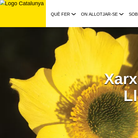
Saltar
al
QUÈ FER
ON ALLOTJAR-SE
SOB
contingut
Xarx
L