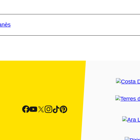
çanès