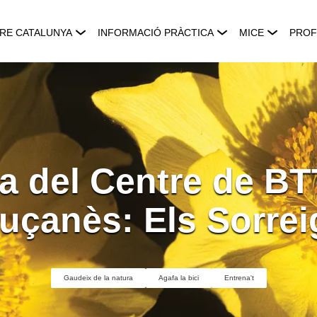
RE CATALUNYA
INFORMACIÓ PRÀCTICA
MICE
PROF
a del Centre de BT
luçanès: Els Sorrei
Gaudeix de la natura
Agafa la bici
Entrena't