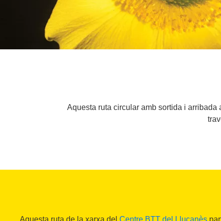
Aquesta ruta circular amb sortida i arribada 
tra
Aquesta ruta de la xarxa del
Centre BTT del Lluçanès
part