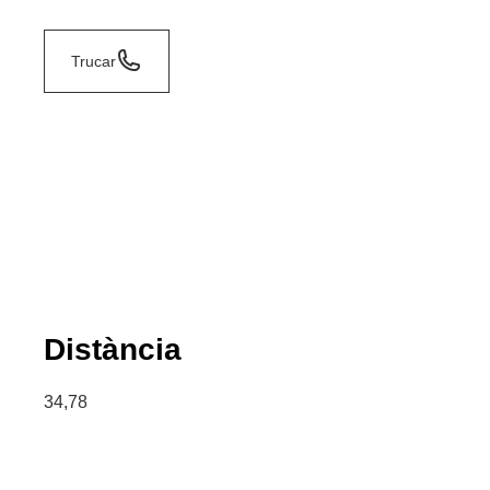
Trucar
Distància
34,78