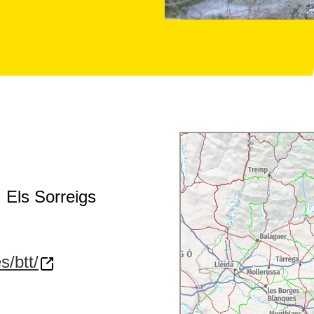
 Els Sorreigs
s/btt/