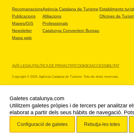
Recomanacions
Agència Catalana de Turisme
Establiments turíst
Publicacions
Afiliacions
Oficines de Turis
Mapes/GIS
Professionals
Newsletter
Catalunya Convention Bureau
Mapa web
AVÍS LEGAL
POLÍTICA DE PRIVACITAT
COOKIES
ACCESSIBILITAT
Copyright © 2026. Agència Catalana de Turisme. Tots els drets reservats.
Galetes catalunya.com
Utilitzem galetes pròpies i de tercers per analitzar e
ELS NOSTRES PARTNERS
elaborat a partir dels seus hàbits de navegació. Pot
Configuració de galetes
Rebutja-les totes