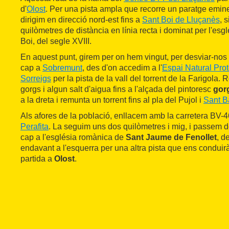
d'
Olost
. Per una pista ampla que recorre un paratge emin
dirigim en direcció nord-est fins a
Sant Boi de Lluçanès
, 
quilòmetres de distància en línia recta i dominat per l'esg
Boi, del segle XVIII.
En aquest punt, girem per on hem vingut, per desviar-no
cap a
Sobremunt
, des d'on accedim a l'
Espai Natural Prot
Sorreigs
per la pista de la vall del torrent de la Farigola.
gorgs i algun salt d'aigua fins a l'alçada del pintoresc
gor
a la dreta i remunta un torrent fins al pla del Pujol i
Sant B
Als afores de la població, enllacem amb la carretera BV-4
Perafita
. La seguim uns dos quilòmetres i mig, i passem d
cap a l'església romànica de
Sant Jaume de Fenollet
, d
endavant a l'esquerra per una altra pista que ens condui
partida a
Olost
.