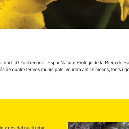
al nucli d'Olost recorre l'Espai Natural Protegit de la Riera de So
vés de quatre termes municipals, veurem antics molins, fonts i go
eix des del nucli urbà