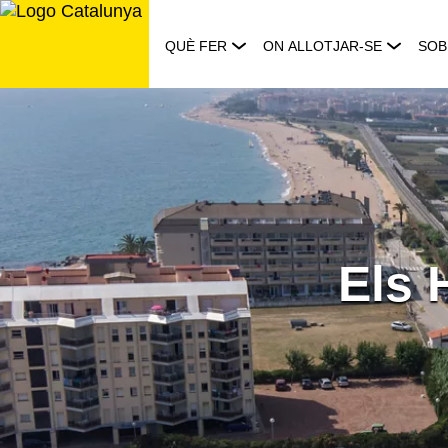
Saltar
al
QUÈ FER
ON ALLOTJAR-SE
SOB
contingut
Els 