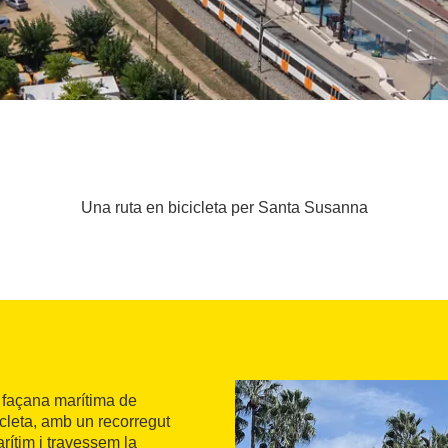
Una ruta en bicicleta per Santa Susanna
a façana marítima de
icleta, amb un recorregut
rítim i travessem la