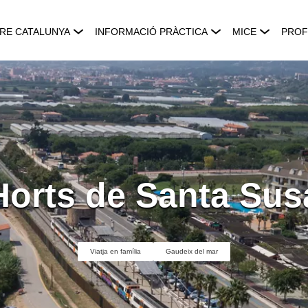
RE CATALUNYA
INFORMACIÓ PRÀCTICA
MICE
PROF
Horts de Santa Su
Viatja en família
Gaudeix del mar