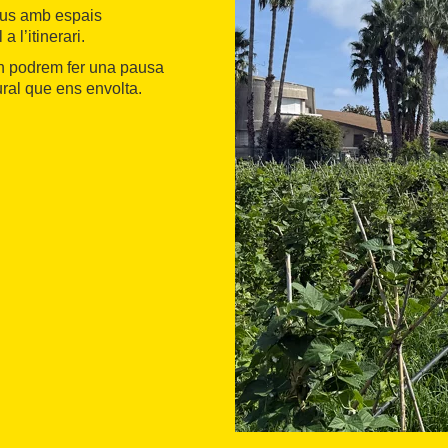
ius amb espais
 l’itinerari.
on podrem fer una pausa
tural que ens envolta.