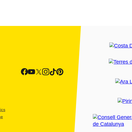
ics
me