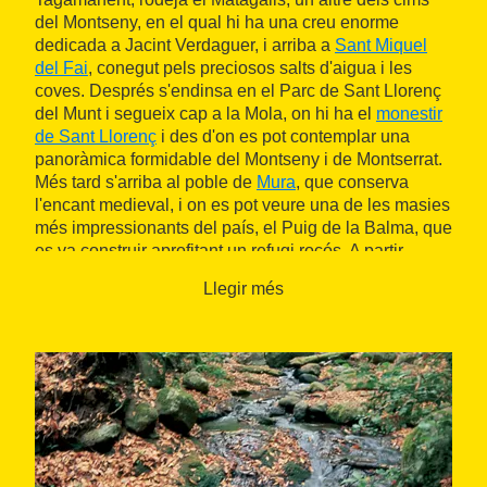
del Montseny, en el qual hi ha una creu enorme
dedicada a Jacint Verdaguer, i arriba a
Sant Miquel
del Fai
, conegut pels preciosos salts d'aigua i les
coves. Després s'endinsa en el Parc de Sant Llorenç
del Munt i segueix cap a la Mola, on hi ha el
monestir
de Sant Llorenç
i des d'on es pot contemplar una
panoràmica formidable del Montseny i de Montserrat.
Més tard s'arriba al poble de
Mura
, que conserva
l'encant medieval, i on es pot veure una de les masies
més impressionants del país, el Puig de la Balma, que
es va construir aprofitant un refugi rocós. A partir
d'aquí s'inicia l'últim tram de la ruta per Rellinars, que
Llegir més
conserva restes de l'època romana, Monistrol, situat
sota la muntanya de Montserrat i amb el riu Llobregat
creuant el terme municipal, i, finalment, l'ascens a la
muntanya de la patrona de Catalunya, on hi ha el
monestir benedictí i la
basílica de Montserrat
.
A peu
La ruta d'Els 3 Monts ofereix moltes possibilitats. Es
pot fer a peu, sencera o, simplement, completant-ne