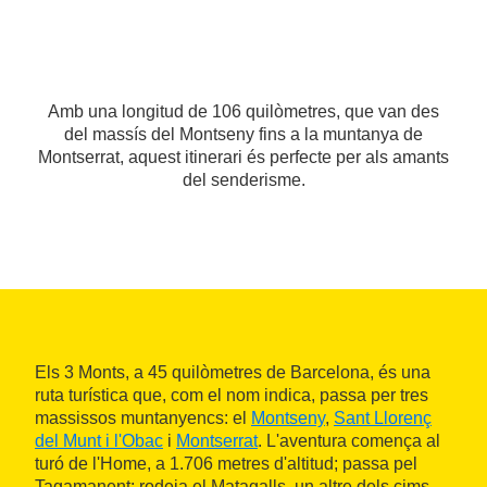
Amb una longitud de 106 quilòmetres, que van des
del massís del Montseny fins a la muntanya de
Montserrat, aquest itinerari és perfecte per als amants
del senderisme.
Els 3 Monts, a 45 quilòmetres de Barcelona, és una
ruta turística que, com el nom indica, passa per tres
massissos muntanyencs: el
Montseny
,
Sant Llorenç
del Munt i l'Obac
i
Montserrat
. L'aventura comença al
turó de l'Home, a 1.706 metres d'altitud; passa pel
Tagamanent; rodeja el Matagalls, un altre dels cims