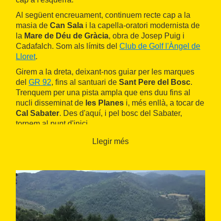
Al següent encreuament, continuem recte cap a la
masia de
Can Sala
i la capella-oratori modernista de
la
Mare de Déu de Gràcia
, obra de Josep Puig i
Cadafalch. Som als límits del
Club de Golf l'Àngel de
Lloret
.
Girem a la dreta, deixant-nos guiar per les marques
del
GR 92
, fins al santuari de
Sant Pere del Bosc
.
Trenquem per una pista ampla que ens duu fins al
nucli disseminat de
les Planes
i, més enllà, a tocar de
Cal Sabater
. Des d'aquí, i pel bosc del Sabater,
tornem al punt d'inici.
Llegir més