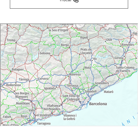
Començar el dia sota terra? És possible al Museu de
les Mines de Cercs, a la colònia de Sant Corneli
(
Cercs
), que en el seu dia va ser el nucli miner més
important de Catalunya. Ja a la superfície, i des d'aquí
mateix, segueix les petjades dels dinosaures en
l'impressionant jaciment paleontològic de Fumanya.
Després continua recorrent la zona però a cavall. Al
Centre Eqüestre Vilaformiu t'ensenyen a muntar i fan
rutes per la comarca. I ara, calma: prepara l'ham,
perquè el pantà de la Baells és un lloc ideal per
pescar truites (o almenys intentar-ho). Posa't en mans
de Pesca Pedret i ho aconseguiràs. Més tard, a
Fuives, pots visitar la reserva de rucs catalans més
gran del món i comprar cosmètics elaborats amb llet
de burra. I, sens dubte, la millor manera d'acabar
aquesta jornada és relaxant-te a l'
spa
Berga Resort.
Dia 6
Berga-Rialb
No podem acabar aquest itinerari sense pedalar una
mica! La ruta dels Maquis, la de la Pleta, la de Sant