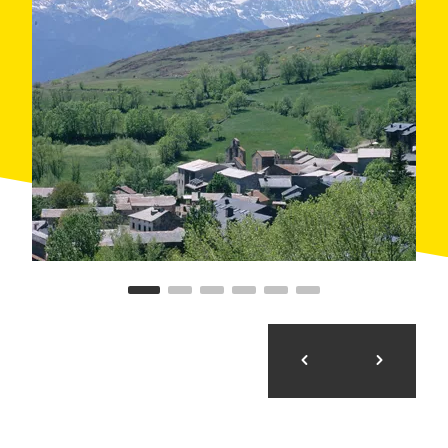
vint minuts s'obre pas pels paratges més recòndits de
l'Alt Llobregat. A
Guardiola de Berguedà
, puja al
Carrilet Verd per conèixer un dels secrets principals
de la zona: la mina de petroli de
Riutort
. I si el que
vols és cuinar com un autèntic "bon home", has d'anar
fins a
Bagà
, seguint el camí dels Bons Homes, en què
el Molí del Casó imparteix classes de cuina ecològica
i natural. Però si els fogons no són el teu fort, pots
comprar directament productes artesanals de qualitat
com melmelades, bolets o patés a Bor, al Tupí de la
Cerdanya.
Dia 3
Ossera-Organyà
Ens llevem amb un gust dolç a la boca a Ossera, on
podem aprendre a elaborar formatges a la formatgeria
Serrat Gros o melmelades a Cal Casal. Continuem
fins a la
Seu d'Urgell
, on podem visitar la catedral, el
Museu de Lleida i el Parc Olímpic del Segre. A la
tarda, podem gaudir d'un capvespre tranquil entre els
carrerons estrets del poble medieval de
Castellbò
, un
racó preciós envoltat d'història pel qual ens guiarà