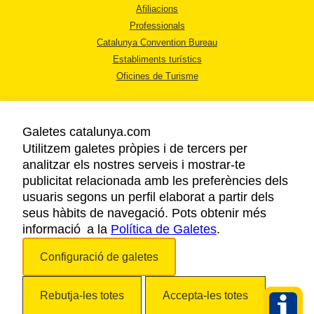
Afiliacions
Professionals
Catalunya Convention Bureau
Establiments turístics
Oficines de Turisme
Galetes catalunya.com
Utilitzem galetes pròpies i de tercers per
analitzar els nostres serveis i mostrar-te
AVÍS LEGAL
publicitat relacionada amb les preferències dels
POLÍTICA DE PRIVACITAT
usuaris segons un perfil elaborat a partir dels
COOKIES
seus hàbits de navegació. Pots obtenir més
informació a la
Política de Galetes
ACCESSIBILITAT
.
Configuració de galetes
Copyright © 2026. Agència Catalana de Turisme. Tots els drets reservats.
Rebutja-les totes
Accepta-les totes