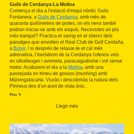
Guils de Cerdanya-La Molina
Comença el dia a l'estació d'esquí nòrdic Guils
Fontanera, a
Guils de Cerdanya
, amb més de
quaranta quilòmetres de pistes, on els nens també
podran iniciar-se amb els esquís. Necessites un pla
més tranquil? Practica el
swing
en el silenci dels
paisatges que envolten el Real Club de Golf Cerdaña,
a
Bolvir
. I si després de relaxar-te et cal més
adrenalina, l'Aeròdrom de la Cerdanya t'ofereix vols
en ultralleuger i avioneta, paracaigudisme i vol sense
motor. Acabarem el dia a la
Molina
, amb una
passejada en trineu de gossos (
mushing
) amb
Múixingalacarta. Viuràs i descobriràs la natura dels
Pirineus des d'un punt de vista únic.
Dia 2
Castellar de n'Hug-Bagà
Llegir més
Saps on neix el riu Llobregat? Ho descobriràs molt a
prop del preciós poble de
Castellar de n'Hug
. A la
Pobla de Lillet
pots pujar a un tren molt especial, el
Tren del Ciment, que en un agradable recorregut de