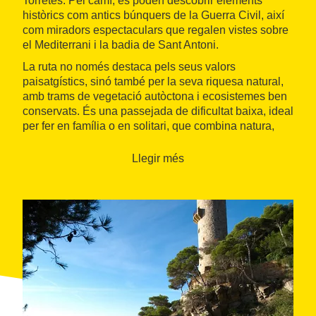
Torretes. Pel camí, es poden descobrir elements
històrics com antics búnquers de la Guerra Civil, així
com miradors espectaculars que regalen vistes sobre
el Mediterrani i la badia de Sant Antoni.
La ruta no només destaca pels seus valors
paisatgístics, sinó també per la seva riquesa natural,
amb trams de vegetació autòctona i ecosistemes ben
conservats. És una passejada de dificultat baixa, ideal
per fer en família o en solitari, que combina natura,
història i tranquil·litat, acabant a prop del cap Roig i
de la darrera cala del recorregut, la Belladona.
Llegir més