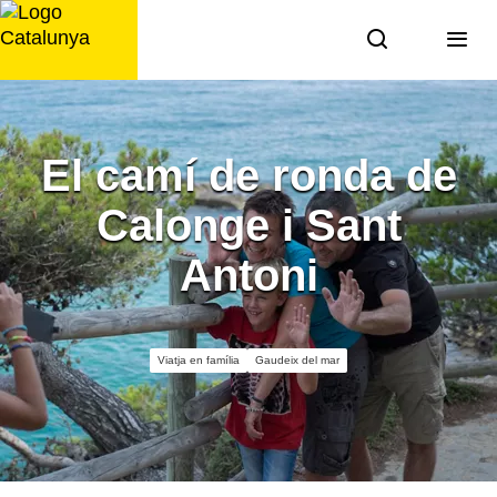
Saltar
al
contingut
El camí de ronda de
Calonge i Sant
Antoni
Viatja en família
Gaudeix del mar