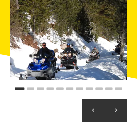
de
Vielha
per esquiar sobre neu verge en un entorn
segur i amb un guia.
Excursió en trineu
Sent la velocitat en un trineu tirat per dotze gossos i
guiat per un múixer en una ruta que Copos Events
organitza des del pla de Beret cap al bosc del Dossau
o Montgarri, que es pot completar amb dinar o sopar.
La meca del ràfting
Mulla't a
Sort
fent ràfting o
hidrospeed
a la Noguera
Pallaresa, el millor riu d'aigües braves d'Espanya,
amb l'empresa Rubber River.
Dia 3
Amb
buggie
per la vall Fosca
Excursions Vall Fosca t'ofereix pilotar aquests
vehicles en rutes que surten des de la Pobleta de
Bellveí i que són aptes per a nens de més de quatre
anys.
Rutes a peu
Si el teu fort és caminar, Pirineu Emoció et porta per la