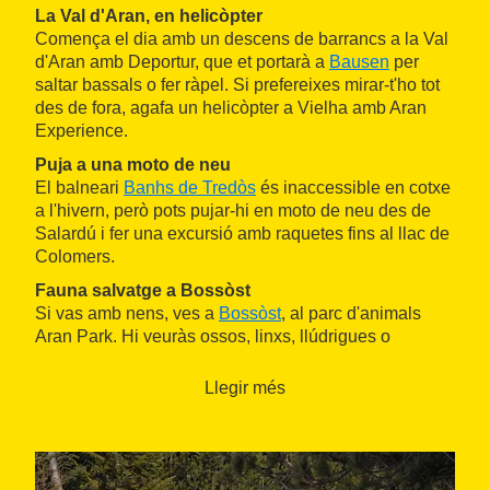
La Val d'Aran, en helicòpter
Comença el dia amb un descens de barrancs a la Val
d'Aran amb Deportur, que et portarà a
Bausen
per
saltar bassals o fer ràpel. Si prefereixes mirar-t'ho tot
des de fora, agafa un helicòpter a Vielha amb Aran
Experience.
Puja a una moto de neu
El balneari
Banhs de Tredòs
és inaccessible en cotxe
a l'hivern, però pots pujar-hi en moto de neu des de
Salardú i fer una excursió amb raquetes fins al llac de
Colomers.
Fauna salvatge a Bossòst
Si vas amb nens, ves a
Bossòst
, al parc d'animals
Aran Park. Hi veuràs ossos, linxs, llúdrigues o
marmotes espècies autòctones del Pirineu i fins i tot
un parell de llops blancs adoptats.
Llegir més
Dia 2
Esquiar fora de pistes
Pyrenees Heliski et porta als cims amb helicòpter des