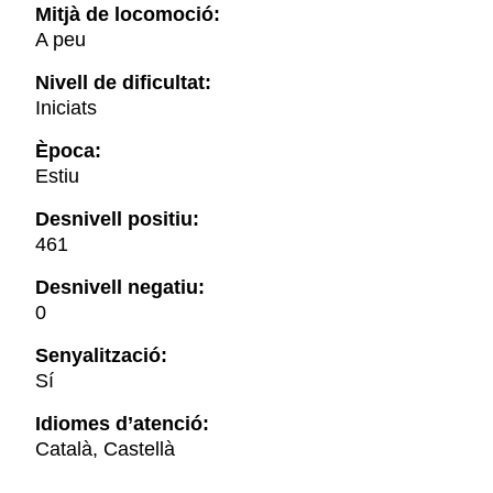
Mitjà de locomoció:
A peu
Nivell de dificultat:
Iniciats
Època:
Estiu
Desnivell positiu:
461
Desnivell negatiu:
0
Senyalització:
Sí
Idiomes d’atenció:
Català, Castellà