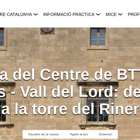
RE CATALUNYA
INFORMACIÓ PRÀCTICA
MICE
PROF
a del Centre de BT
 - Vall del Lord: de
a la torre del Riner
Gaudeix de la natura
Agafa la bici
Entrena't