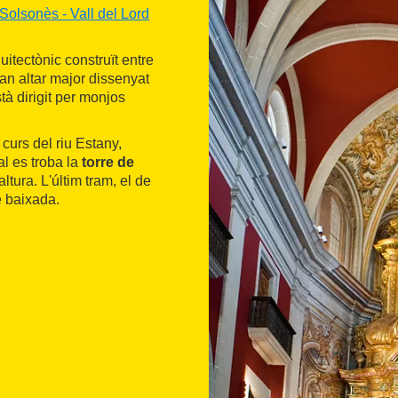
Solsonès - Vall del Lord
uitectònic construït entre
ran altar major dissenyat
tà dirigit per monjos
 curs del riu Estany,
al es troba la
torre de
ltura. L'últim tram, el de
de baixada.