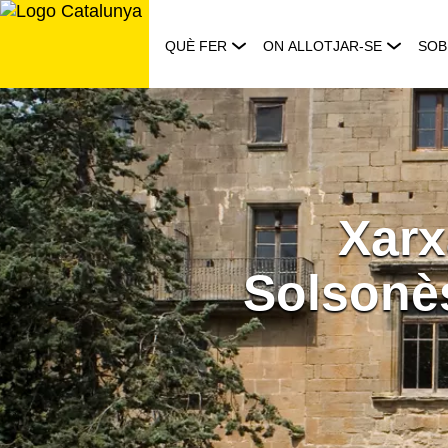
Saltar
al
QUÈ FER
ON ALLOTJAR-SE
SOB
contingut
Xarx
Solsonès