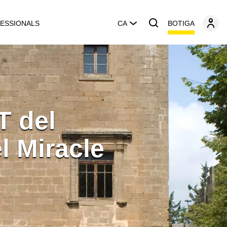
BOTIGA
ESSIONALS
CA
T del
l Miracle