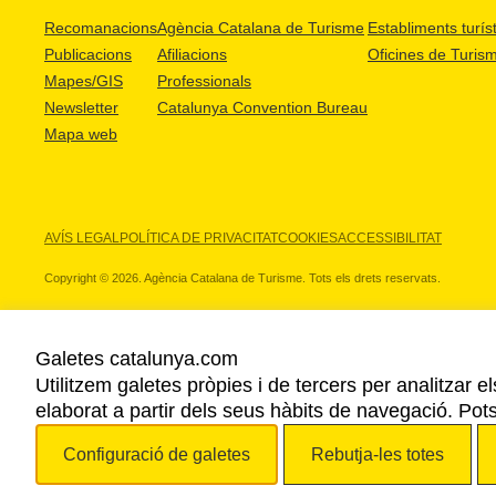
Recomanacions
Agència Catalana de Turisme
Establiments turíst
Publicacions
Afiliacions
Oficines de Turis
Mapes/GIS
Professionals
Newsletter
Catalunya Convention Bureau
Mapa web
AVÍS LEGAL
POLÍTICA DE PRIVACITAT
COOKIES
ACCESSIBILITAT
Copyright © 2026. Agència Catalana de Turisme. Tots els drets reservats.
Galetes catalunya.com
Utilitzem galetes pròpies i de tercers per analitzar e
ELS NOSTRES PARTNERS
elaborat a partir dels seus hàbits de navegació. Pot
Configuració de galetes
Rebutja-les totes