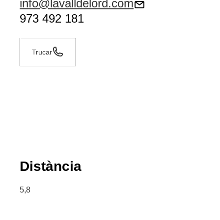
info@lavalldelord.com
973 492 181
Trucar
Distància
5,8