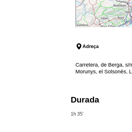
Adreça
Carretera, de Berga, s/
Morunys, el Solsonès, L
Durada
1h 35'