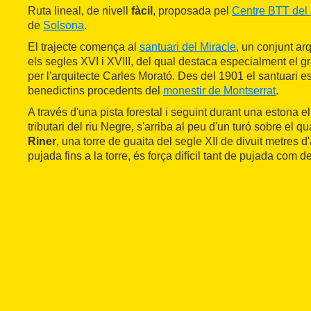
Ruta lineal, de nivell
fàcil
, proposada pel
Centre BTT del 
de
Solsona
.
El trajecte comença al
santuari del Miracle
, un conjunt arq
els segles XVI i XVIII, del qual destaca especialment el g
per l'arquitecte Carles Morató. Des del 1901 el santuari es
benedictins procedents del
monestir de Montserrat
.
A través d'una pista forestal i seguint durant una estona el
tributari del riu Negre, s'arriba al peu d'un turó sobre el qu
Riner
, una torre de guaita del segle XII de divuit metres d'a
pujada fins a la torre, és força difícil tant de pujada com 