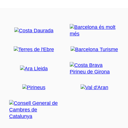
per Maria Ripoll i basada en una obra d'Albert
Espinosa.
Des del Camp Nou, el trajecte continua a través de la
Zona Universitària, per tornar a l'avinguda Diagonal, a
l'alçada del
Palau Reial de Pedralbes
. Erigit sobre
una masia del segle XVII, aquest palau es va construir
per iniciativa d'Eusebi Güell, propietari d'una
amplíssima finca a la zona. En l'edifici va intervenir
l'arquitecte Joan Martorell, i els jardins, amplis i amb
gran varietat d'espècies arbòries, van ser adornats
amb monuments que inclouen alguna aportació del
propi Antoni Gaudí, com la font d'Hèrcules. Tant els
jardins com el palau, que ha servir de residència a la
Corona durant les seves estades a la ciutat comtal,
van cridar l'atenció de diferents cineastes.
El 1996, el director Pedro Costa escollia el palau per
ambientar moments d'
El crimen del cine Oriente
, una
truculenta història passional protagonitzada per
Anabel Alonso i Pepe Rubianes. La trama estava
basada en un fet real succeït en un cinema dels anys