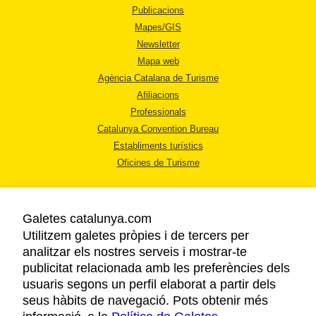
van a parar les protagonistes de
Vicky Cristina
Publicacions
Barcelona
.
Mapes/GIS
Newsletter
Mapa web
Agència Catalana de Turisme
Afiliacions
Professionals
Catalunya Convention Bureau
Establiments turístics
Oficines de Turisme
Galetes catalunya.com
Utilitzem galetes pròpies i de tercers per
analitzar els nostres serveis i mostrar-te
AVÍS LEGAL
publicitat relacionada amb les preferències dels
POLÍTICA DE PRIVACITAT
usuaris segons un perfil elaborat a partir dels
COOKIES
seus hàbits de navegació. Pots obtenir més
ACCESSIBILITAT