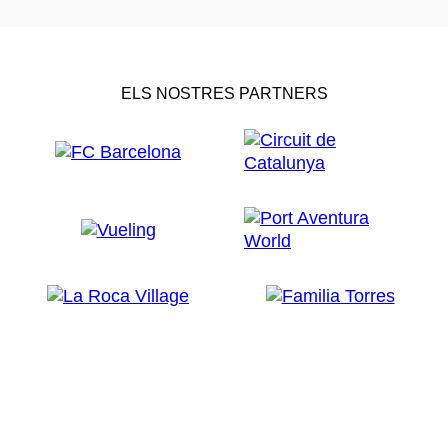
cinquanta i que va tenir molt d'impacte en la crònica
negra de l'època. A la pellícula de Costa, el cinema
Oriente es va ambientar en el casino L'Aliança, situat
en el barri barceloní del Poblenou.
ELS NOSTRES PARTNERS
Dos anys més tard, Mario Camus va rodar, també a
Pedralbes, algunes escenes de
La ciutat dels
prodigis
, sobre la novella d'Eduardo Mendoza. S'hi
retrata la vida social i les tensions polítiques de la
Barcelona de finals del segle XIX i començaments del
XX.
Els jardins de Pedralbes tornen a treure el cap a
Nowhere
, una curiosa pellícula dirigida l'any 2002 pel
xilè Luis Sepúlveda, més conegut com a escriptor de
novelles, entre les que destaca l'exitosa
El viejo que
leía historias de amor
. El repartiment del film,
ambientat en un país d'Amèrica Llatina, comptava
amb la presència de Jorge Perugorría, Harvey Keitel,
Leonardo Sbaraglia i Ángela Molina.
Una altra raresa del setè art que recorria als jardins
del palau és
Working Class
, un fals documental