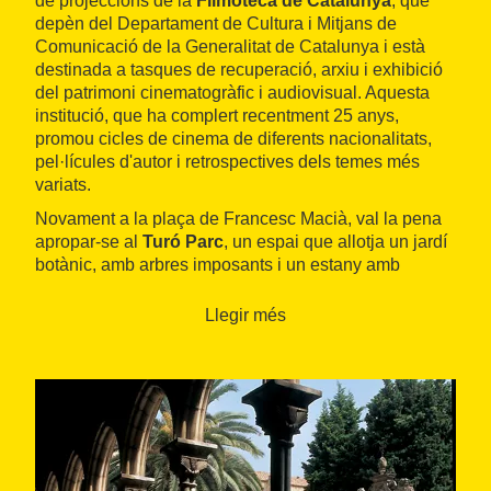
de projeccions de la
Filmoteca de Catalunya
, que
depèn del Departament de Cultura i Mitjans de
Comunicació de la Generalitat de Catalunya i està
destinada a tasques de recuperació, arxiu i exhibició
del patrimoni cinematogràfic i audiovisual. Aquesta
institució, que ha complert recentment 25 anys,
promou cicles de cinema de diferents nacionalitats,
pel·lícules d'autor i retrospectives dels temes més
variats.
Novament a la plaça de Francesc Macià, val la pena
apropar-se al
Turó Parc
, un espai que allotja un jardí
botànic, amb arbres imposants i un estany amb
nenúfars. El parc, dissenyat en els anys trenta sobre
un gran solar en el qual s'alçava un parc d'atraccions,
Llegir més
s'integra a la perfecció en un entorn en el qual
predominen els edificis del segle XIX. Aquest espai
ha servit com a decorat natural per a algunes
pellícules.
Aquest és el cas de
Savage Grace
, dirigida per Tom
Kalin el 2006 i amb un repartiment que comptava amb
la nord-americana Julianne Moore, nominada a