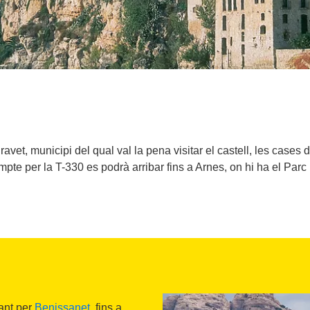
avet, municipi del qual val la pena visitar el castell, les cases
pte per la T-330 es podrà arribar fins a Arnes, on hi ha el Parc 
ant per
Benissanet
, fins a