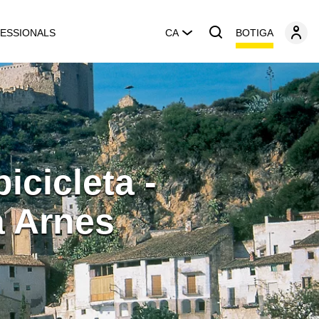
BOTIGA
ESSIONALS
CA
icicleta -
a Arnes