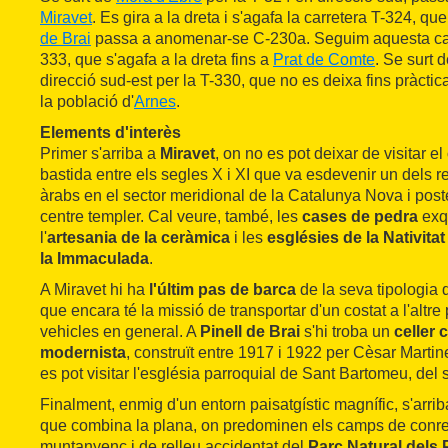
Miravet
. Es gira a la dreta i s'agafa la carretera T-324, qu
de Brai
passa a anomenar-se C-230a. Seguim aquesta carre
333, que s'agafa a la dreta fins a
Prat de Comte
. Se surt 
direcció sud-est per la T-330, que no es deixa fins pràcti
la població d'
Arnes
.
Elements d'interès
Primer s'arriba a
Miravet
, on no es pot deixar de visitar el
bastida entre els segles X i XI que va esdevenir un dels r
àrabs en el sector meridional de la Catalunya Nova i pos
centre templer. Cal veure, també, les
cases de pedra
exq
l'
artesania de la ceràmica
i les
esglésies de la Nativita
la Immaculada
.
A Miravet hi ha
l'últim pas de barca
de la seva tipologia 
que encara té la missió de transportar d'un costat a l'altre
vehicles en general. A
Pinell de Brai
s'hi troba un
celler 
modernista
, construït entre 1917 i 1922 per Cèsar Martin
es pot visitar l'església parroquial de Sant Bartomeu, del 
Finalment, enmig d'un entorn paisatgístic magnífic, s'arrib
que combina la plana, on predominen els camps de conreu
muntanyenc i de relleu accidentat del
Parc Natural dels 