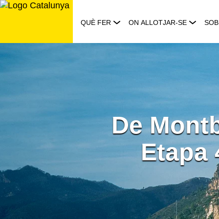
Saltar
al
QUÈ FER
ON ALLOTJAR-SE
SOB
contingut
De Montbl
Etapa 