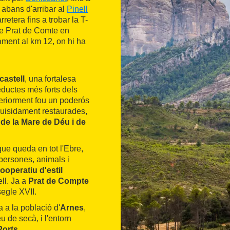
e abans d'arribar al
Pinell
tera fins a trobar la T-
de Prat de Comte en
cament al km 12, on hi ha
castell
, una fortalesa
eductes més forts dels
teriorment fou un poderós
uisidament restaurades,
t de la Mare de Déu i de
que queda en tot l'Ebre,
 persones, animals i
cooperatiu d'estil
ell. Ja a
Prat de Compte
segle XVII.
a a la població d'
Arnes
,
 de secà, i l'entorn
Ports
.