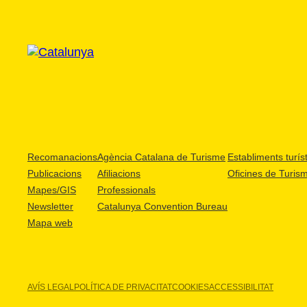
Recomanacions
Agència Catalana de Turisme
Establiments turíst
Publicacions
Afiliacions
Oficines de Turis
Mapes/GIS
Professionals
Newsletter
Catalunya Convention Bureau
Mapa web
AVÍS LEGAL
POLÍTICA DE PRIVACITAT
COOKIES
ACCESSIBILITAT