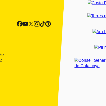
ics
me