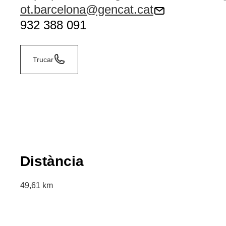
ot.barcelona@gencat.cat
932 388 091
Trucar
Distància
49,61 km