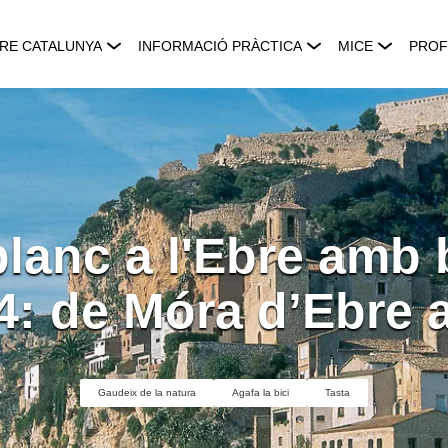
RE CATALUNYA
INFORMACIÓ PRÀCTICA
MICE
PROF
anc a l'Ebre amb b
4: de Móra d’Ebre 
Gaudeix de la natura
Agafa la bici
Tasta