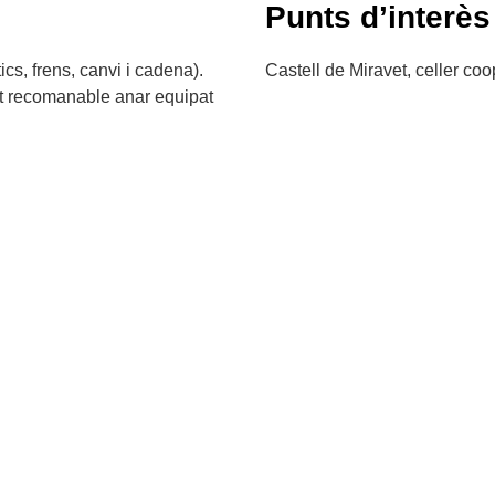
Punts d’interès
cs, frens, canvi i cadena).
Castell de Miravet, celler coo
olt recomanable anar equipat