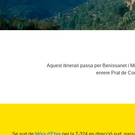
Aquest itinerari passa per Benissanet i Mir
enrere Prat de Com
Se surt de
Móra d'Ebre
per la T-324 en direcció sud, pass