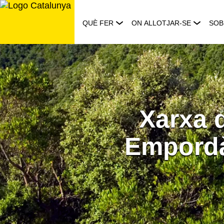
Saltar
al
QUÈ FER
ON ALLOTJAR-SE
SOB
contingut
Xarxa 
Empordà