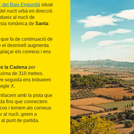
 del Baix Empordà
situat
del nucli urbà en direcció
dueix al nucli de
lésia romànica de
Santa
t que fa de continuació de
ue el desnivell augmenta
plaçar els conreus i ens
de la Cadena
per
àxima de 310 metres.
. De seguida ens trobarem
segle X.
enllacem amb la pista que
da fins que connectem
scos i tornem als conreus
r al nucli, girem a
 al punt de partida.