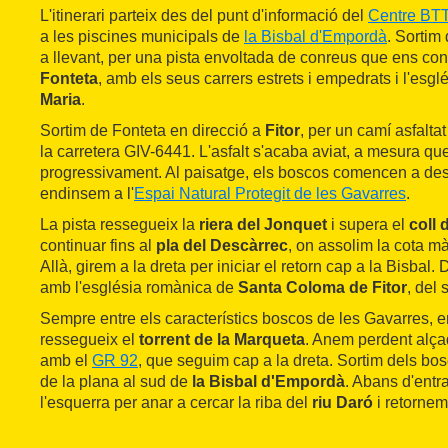
L'itinerari parteix des del punt d'informació del
Centre BTT
a les piscines municipals de
la Bisbal d'Empordà
. Sortim 
a llevant, per una pista envoltada de conreus que ens con
Fonteta
, amb els seus carrers estrets i empedrats i l'esg
Maria
.
Sortim de Fonteta en direcció a
Fitor
, per un camí asfalta
la carretera GIV-6441. L'asfalt s'acaba aviat, a mesura q
progressivament. Al paisatge, els boscos comencen a des
endinsem a l'
Espai Natural Protegit de les Gavarres
.
La pista ressegueix la
riera del Jonquet
i supera el
coll 
continuar fins al
pla del Descàrrec
, on assolim la cota m
Allà, girem a la dreta per iniciar el retorn cap a la Bisbal
amb l'església romànica de
Santa Coloma de Fitor
, del 
Sempre entre els característics boscos de les Gavarres, 
ressegueix el
torrent de la Marqueta
. Anem perdent alça
amb el
GR 92
, que seguim cap a la dreta. Sortim dels bo
de la plana al sud de
la Bisbal d'Empordà
. Abans d'entra
l'esquerra per anar a cercar la riba del
riu Daró
i retornem