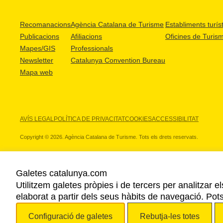
Recomanacions
Agència Catalana de Turisme
Establiments turíst
Publicacions
Afiliacions
Oficines de Turis
Mapes/GIS
Professionals
Newsletter
Catalunya Convention Bureau
Mapa web
AVÍS LEGAL
POLÍTICA DE PRIVACITAT
COOKIES
ACCESSIBILITAT
Copyright © 2026. Agència Catalana de Turisme. Tots els drets reservats.
Galetes catalunya.com
Utilitzem galetes pròpies i de tercers per analitzar e
ELS NOSTRES PARTNERS
elaborat a partir dels seus hàbits de navegació. Pot
Configuració de galetes
Rebutja-les totes