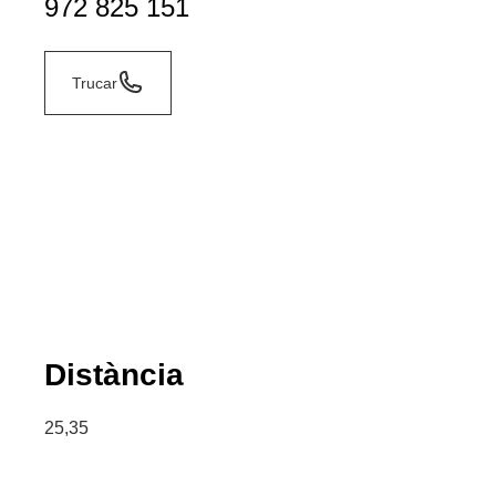
972 825 151
Trucar
Distància
25,35