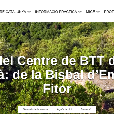
RE CATALUNYA
INFORMACIÓ PRÀCTICA
MICE
PROF
del Centre de BTT d
: de la Bisbal d’E
Fitor
Gaudeix de la natura
Agafa la bici
Entrena't