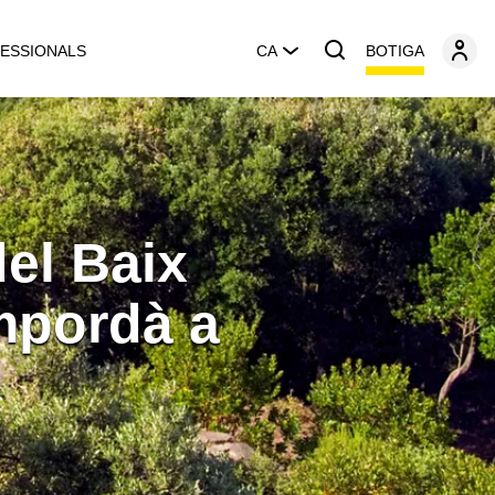
BOTIGA
ESSIONALS
CA
el Baix
mpordà a