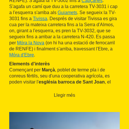
RENFE). S'agafa la TV-3002 fins a
Capçanes
.
S'agafa un camí que duu a la carretera TV-3031 i cap
a l'esquerra s'arriba als
Guiamets
. Se segueix la TV-
3031 fins a
Tivissa
. Després de visitar Tivissa es gira
cua per la mateixa carretera fins a la Serra d'Almos,
on, girant a l'esquerra, es pren la TV-3032, que se
segueix fins a arribar a la carretera N-420. Es passa
per
Móra la Nova
(on hi ha una estació de ferrocarril
de RENFE) i finalment s'arriba, travessant l'Ebre, a
Móra d'Ebre
.
Elements d'interès
Començant per
Marçà
, poblet de terme pla i de
conreus fèrtils, seu d'una cooperativa agrícola, es
poden visitar l'
església barroca de Sant Joan
, el
museu d'escultura Lula Pérez-Marçà-Giné
i el
celler-museu La Miloquera
.
Llegir més
A
Capçanes
hi ha un
celler cooperatiu
, exemple de
bona gestió i funcionament. Capçanes és, també,
pàtria del famós guerriller i patriota català Pere Joan
Barceló, 'Carrasclet', l'estàtua del qual presideix
l'entrada del poble.