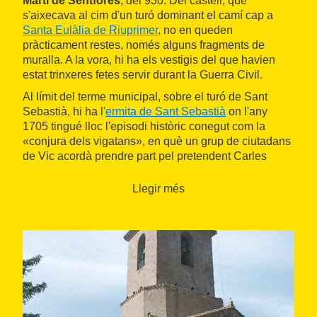
Martí de Sentfores
, del 930. Del castell, que
s'aixecava al cim d'un turó dominant el camí cap a
Santa Eulàlia de Riuprimer
, no en queden
pràcticament restes, només alguns fragments de
muralla. A la vora, hi ha els vestigis del que havien
estat trinxeres fetes servir durant la Guerra Civil.
Al límit del terme municipal, sobre el turó de Sant
Sebastià, hi ha l'
ermita de Sant Sebastià
on l'any
1705 tingué lloc l'episodi històric conegut com la
«conjura dels vigatans», en què un grup de ciutadans
de Vic acordà prendre part pel pretendent Carles
d'Àustria i autoritzar la signatura del pacte de Gènova
amb les potències europees que li donaven suport.
Llegir més
Passat Sentfores, la ruta segueix un itinerari de
natura, perfectament indicat, que avança primer per la
riera del Mèder i després paral·lel a la carretera fins
arribar a Santa Eulàlia de Riuprimer, un poble aïllat i
voltat de muntanyes. Aquí es trobà un
mil·liari romà
,
senyal que pel municipi hi passava una antiga via
romana. Tot indica que es tractava de l'itinerari que
enllaçava Vic (Ausa, per als romans) amb Saragossa