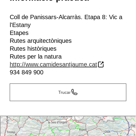
atrets pel conjunt extraordinari del
monestir romànic
,
format per l'
església de Santa Maria
, el claustre i un
petit museu annex on es resumeix la història del
Coll de Panissars-Alcarràs. Etapa 8: Vic a
cenobi. La plaça que s'obre davant del monestir i els
l'Estany
carrers antics del poble mantenen també un especial
Etapes
encant medieval.
Rutes arquitectòniques
Rutes històriques
Rutes per la natura
http://www.camidesantjaume.cat
934 849 900
Trucar