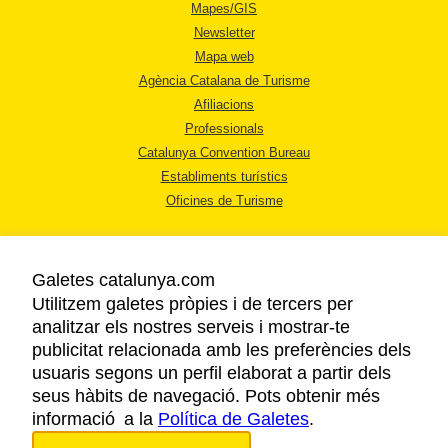
Mapes/GIS
Newsletter
Mapa web
Agència Catalana de Turisme
Afiliacions
Professionals
Catalunya Convention Bureau
Establiments turístics
Oficines de Turisme
Galetes catalunya.com
Utilitzem galetes pròpies i de tercers per
analitzar els nostres serveis i mostrar-te
AVÍS LEGAL
publicitat relacionada amb les preferències dels
POLÍTICA DE PRIVACITAT
usuaris segons un perfil elaborat a partir dels
COOKIES
seus hàbits de navegació. Pots obtenir més
informació a la
Política de Galetes
ACCESSIBILITAT
.