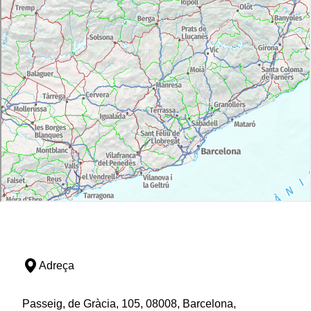
casals barrocs.
La
basílica de Santa Maria de la Seu
és el principal
monument manresà. L'església gòtica que avui es pot
veure fou dissenyada per Berenguer de Montagut,
que també projectà l'obra de Santa Maria del Mar de
Barcelona. La Sèquia és una obra d'enginyeria
medieval tan ben concebuda que encara avui dia
abasteix d'aigua la ciutat. El canal desemboca al llac
artificial del parc de l'Agulla, un espai lúdic i de
cultura.
Adreça
Passeig, de Gràcia, 105, 08008, Barcelona,