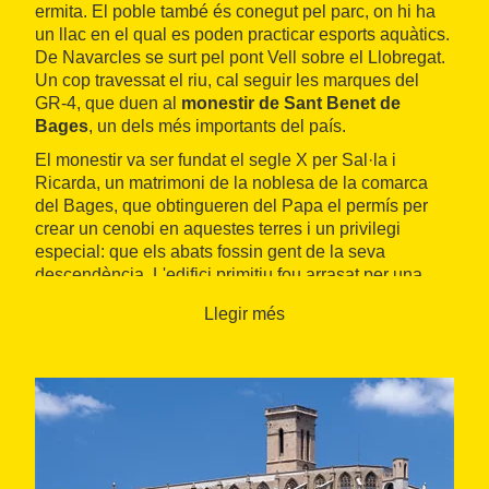
ermita. El poble també és conegut pel parc, on hi ha
un llac en el qual es poden practicar esports aquàtics.
De Navarcles se surt pel pont Vell sobre el Llobregat.
Un cop travessat el riu, cal seguir les marques del
GR-4, que duen al
monestir de Sant Benet de
Bages
, un dels més importants del país.
El monestir va ser fundat el segle X per Sal·la i
Ricarda, un matrimoni de la noblesa de la comarca
del Bages, que obtingueren del Papa el permís per
crear un cenobi en aquestes terres i un privilegi
especial: que els abats fossin gent de la seva
descendència. L'edifici primitiu fou arrasat per una
ràtzia musulmana durant el segle XI, i l'església i el
Llegir més
claustre actuals foren construïts al final del segle XII.
La basílica és formada per una nau, l'absis central, la
cripta i el campanar. Les galeries del claustre són
formades per sis arcs recolzats en columnes dobles
de poca alçària cada una. Entre els capitells romànics
n'hi ha alguns d'una època anterior que han estat
reutilitzats; possiblement formaven part del monestir
primitiu. Després de la desamortització de