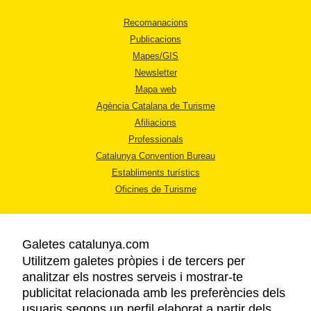
Recomanacions
Publicacions
Mapes/GIS
Newsletter
Mapa web
Agència Catalana de Turisme
Afiliacions
Professionals
Catalunya Convention Bureau
Establiments turístics
Oficines de Turisme
Galetes catalunya.com
Utilitzem galetes pròpies i de tercers per
analitzar els nostres serveis i mostrar-te
AVÍS LEGAL
publicitat relacionada amb les preferències dels
POLÍTICA DE PRIVACITAT
usuaris segons un perfil elaborat a partir dels