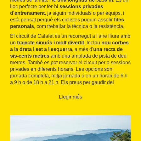
lloc perfecte per fer-hi
sessions privades
d'entrenament
, ja siguin individuals o per equips, i
està pensat perquè els ciclistes puguin assolir
fites
personals
, com treballar la tècnica o la resistència.
El circuit de Calafet és un recorregut a l'aire lliure amb
un
trajecte sinuós i molt divertit
. Inclou
nou corbes
a la dreta i set a l'esquerra
, a més d'
una recta de
sis-cents metres
amb una amplada de pista de deu
metres. També es pot reservar el circuit per a sessions
privades en diferents horaris. Les opcions són:
jornada completa, mitja jornada o en un horari de 6 h
a 9 h o de 18 h a 21 h. Els preus per gaudir del
recorregut varien segons el mes de l'any.
Llegir més
El circuit disposa de diverses
instal·lacions
que
milloren el benestar dels clients: pàrquing, banys amb
dutxes i torre de control que permet cronometrar els
temps dels clients, entre altres serveis. Cal destacar
que dins del recinte hi ha un edifici-escola on es fan
cursos teoricopràctics de conducció per als que
vulguin especialitzar-se en el món dels esports de