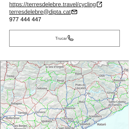
https://terresdelebre.travel/cycling
terresdelebre@dipta.cat
977 444 447
Trucar