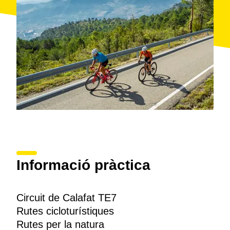
motor. A més, també s'ofereix servei de bar, amb bufet,
barbacoa, terrassa amb connexió wifi i un aforament
de fins a cent persones.
Informació pràctica
Circuit de Calafat TE7
Rutes cicloturístiques
Rutes per la natura