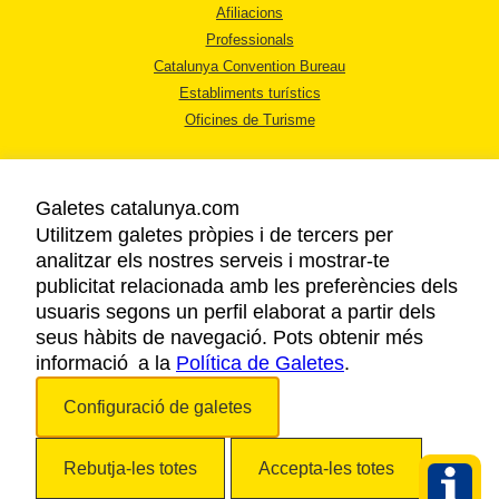
Afiliacions
Professionals
Catalunya Convention Bureau
Establiments turístics
Oficines de Turisme
Galetes catalunya.com
Utilitzem galetes pròpies i de tercers per
analitzar els nostres serveis i mostrar-te
AVÍS LEGAL
publicitat relacionada amb les preferències dels
POLÍTICA DE PRIVACITAT
usuaris segons un perfil elaborat a partir dels
COOKIES
seus hàbits de navegació. Pots obtenir més
informació a la
Política de Galetes
ACCESSIBILITAT
.
Configuració de galetes
Copyright © 2026. Agència Catalana de Turisme. Tots els drets reservats.
Rebutja-les totes
Accepta-les totes