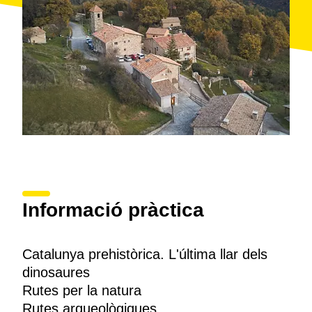
Coll de Nargó, un jaciment exclusiu
El jaciment d'ous i nius de
Coll de Nargó
(l'Alt Urgell)
és un dels tres més importants del món. Disposa d'un
museu, Dinosfera, per conèixer les diferents espècies
i les causes de la seva extinció. El Mirador del Cretaci
permet veure petjades i restes fòssils d'ous in situ, des
d'una passarel·la.
Informació pràctica
Catalunya prehistòrica. L'última llar dels
dinosaures
Rutes per la natura
Rutes arqueològiques