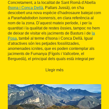
Concretament, a la localitat de Sant Romà d'Abella
(
Isona i Conca Dellà
, Pallars Jussà), on s'ha
descobert una nova espècie d'hadrosaure batejat com
a
Pararhabdodon isonensis
, en clara referència al
nom de la zona. D'aquest mateix període, i per la
quantitat i la qualitat de restes òssies, tampoc no hem
de deixar de visitar els jaciments de Basturs i de
la
Posa
, també al terme d'Isona i Conca Dellà. Igual
d'atractives són les petjades fossilitzades,
anomenades icnites, que es poden contemplar als
jaciments de Fumanya (Fígols i Vallcebre, el
Berguedà), el principal dels quals està integrat per
unes 2.000 icnites, la majoria de titanosaures.
Llegir més
Al poble de
Fígols
també hi ha el jaciment dels
Cingles del Boixader, amb set icnites en bon estat de
conservació. Aquestes últimes petjades constitueixen,
juntament amb el jaciment d'icnites de la Mata del
Viudà (Àger, la Noguera), les restes fòssils trobades
dels últims dinosaures del continent euroasiàtic,
abans que s'extingissin fa 65 milions d'anys.