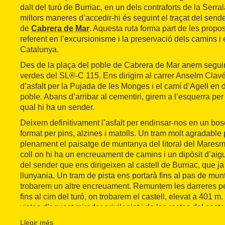
dalt del turó de Burriac, en un dels contraforts de la Serra
millors maneres d’accedir-hi és seguint el traçat del sen
de
Cabrera de Mar
. Aquesta ruta forma part de les propo
referent en l’excursionisme i la preservació dels camins i
Catalunya.
Des de la plaça del poble de Cabrera de Mar anem seguin
verdes del SL®-C 115. Ens dirigim al carrer Anselm Clav
d’asfalt per la Pujada de les Monges i el camí d’Agell en d
poble. Abans d’arribar al cementiri, girem a l’esquerra per 
qual hi ha un sender.
Deixem definitivament l’asfalt per endinsar-nos en un bos
format per pins, alzines i matolls. Un tram molt agradable 
plenament el paisatge de muntanya del litoral del Maresm
coll on hi ha un encreuament de camins i un dipòsit d’ai
del sender que ens dirigeixen al castell de Burriac, que j
llunyania. Un tram de pista ens portarà fins al pas de mun
trobarem un altre encreuament. Remuntem les darreres 
fins al cim del turó, on trobarem el castell, elevat a 401 m
vistes d’aquest mirador privilegiat i de les restes del cast
camí.
Llegir més