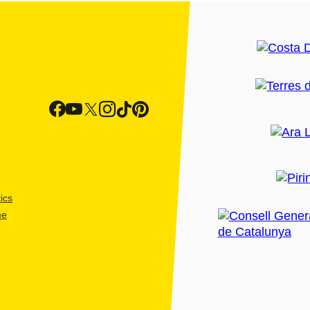
ics
me