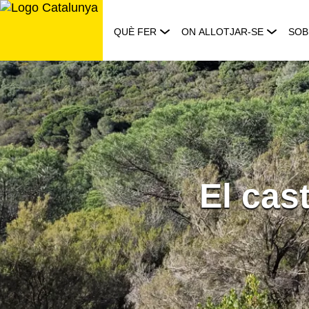
Saltar
al
QUÈ FER
ON ALLOTJAR-SE
SOB
contingut
El cas