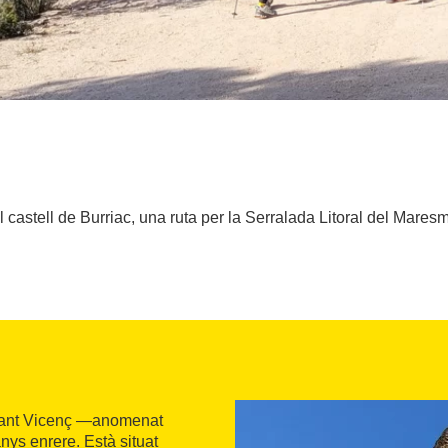
l castell de Burriac, una ruta per la Serralada Litoral del Mares
e Sant Vicenç —anomenat
nys enrere. Està situat