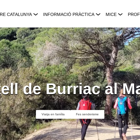
RE CATALUNYA
INFORMACIÓ PRÀCTICA
MICE
PROF
tell de Burriac al 
Viatja en família
Fes senderisme