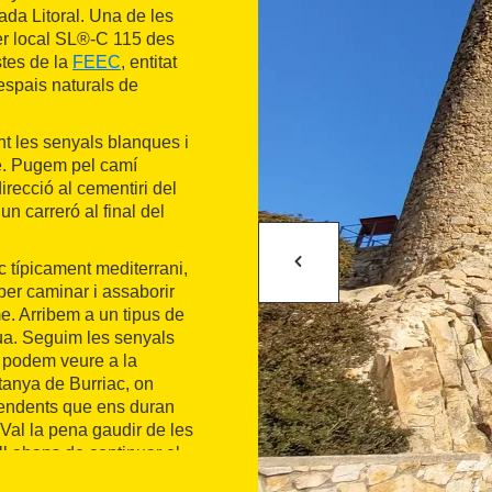
lada Litoral. Una de les
der local SL®-C 115 des
stes de la
FEEC
, entitat
 espais naturals de
t les senyals blanques i
é. Pugem pel camí
irecció al cementiri del
un carreró al final del
c típicament mediterrani,
per caminar i assaborir
e. Arribem a un tipus de
gua. Seguim les senyals
a podem veure a la
tanya de Burriac, on
pendents que ens duran
. Val la pena gaudir de les
ell abans de continuar el