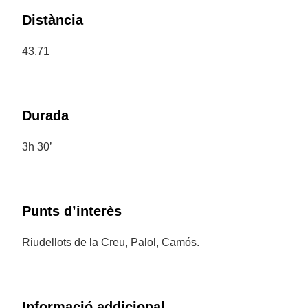
Distància
43,71
Durada
3h 30’
Punts d’interès
Riudellots de la Creu, Palol, Camós.
Informació addicional