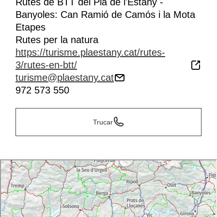
Rutes de BTT del Pla de l'Estany -
Banyoles: Can Ramió de Camós i la Mota
Etapes
Rutes per la natura
https://turisme.plaestany.cat/rutes-
3/rutes-en-btt/
turisme@plaestany.cat
972 573 550
Trucar