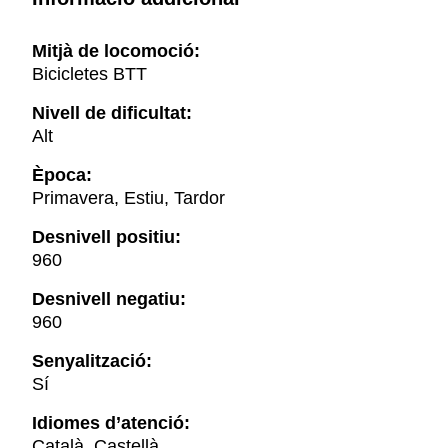
Mitjà de locomoció:
Bicicletes BTT
Nivell de dificultat:
Alt
Època:
Primavera, Estiu, Tardor
Desnivell positiu:
960
Desnivell negatiu:
960
Senyalització:
Sí
Idiomes d’atenció:
Català, Castellà