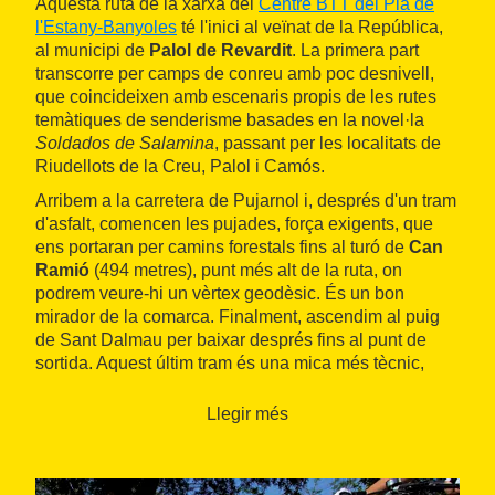
Aquesta ruta de la xarxa del
Centre BTT del Pla de
l'Estany-Banyoles
té l'inici al veïnat de la República,
al municipi de
Palol de Revardit
. La primera part
transcorre per camps de conreu amb poc desnivell,
que coincideixen amb escenaris propis de les rutes
temàtiques de senderisme basades en la novel·la
Soldados de Salamina
, passant per les localitats de
Riudellots de la Creu, Palol i Camós.
Arribem a la carretera de Pujarnol i, després d'un tram
d'asfalt, comencen les pujades, força exigents, que
ens portaran per camins forestals fins al turó de
Can
Ramió
(494 metres), punt més alt de la ruta, on
podrem veure-hi un vèrtex geodèsic. És un bon
mirador de la comarca. Finalment, ascendim al puig
de Sant Dalmau per baixar després fins al punt de
sortida. Aquest últim tram és una mica més tècnic,
però distret.
Llegir més