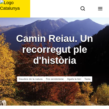
Saltar
al
contingut
Camin Reiau. Un
recorregut ple
d'història
Gaudeix de la natura
Fes senderisme
Agafa la bici
Tasta