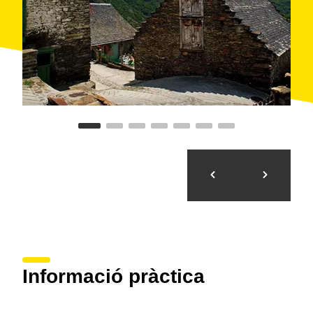
Salardú, de Salardú a Montgarri, de Montgarri a Arties,
d'Arties a Montcorbau, de Montcorbau a Arres de Jos,
d'Arres de Jos a Canejan, de Canejan a Era Honeria,
d'Era Honeria a Bausen, de Bausen a Bossòst i de
Bossòst a Vielha.
Un passeig per la flora i la fauna de la Val d'Aran
La Val d'Aran està poblada de boscos de pins, avets i
avellanars, i prats alpins i subalpins, amb el
rododendre com a planta estrella. Pel que fa a la
fauna, el caminant pot contemplar-hi des de
majestuoses àguiles reials i trencalossos fins a
marmotes, a l'estiu, i cérvols comuns, a la tardor.
Informació pràctica