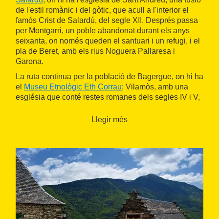
de l'estil romànic i del gòtic, que acull a l'interior el
famós Crist de Salardú, del segle XII. Després passa
per Montgarri, un poble abandonat durant els anys
seixanta, on només queden el santuari i un refugi, i el
pla de Beret, amb els rius Noguera Pallaresa i
Garona.
La ruta continua per la població de Bagergue, on hi ha
el
Museu Etnològic Eth Corrau
; Vilamòs, amb una
església que conté restes romanes dels segles IV i V,
i Unha, amb un museu dedicat a la neu i en què els
visitants poden veure com eren les antigues cases
Llegir més
araneses. Altres pobles que mereixen una menció
especial són Arties, amb dues esglésies, Sant Joan i
Santa Maria
, i algunes de les cases renaixentistes
més notables de la vall, i
Bausen
, conegut per la seva
fageda mil·lenària, el bosc de Carlac, famós per les
vistes que ofereix sobre la vall de Toran i per la
llegenda dels amants de Bausen.
De fet, la ruta consta de
deu etapes
que transcorren
entre els diferents pobles de la vall: de Vielha a