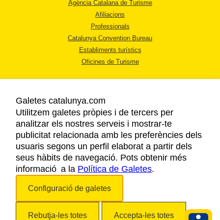
Agència Catalana de Turisme
Afiliacions
Professionals
Catalunya Convention Bureau
Establiments turístics
Oficines de Turisme
Galetes catalunya.com
Utilitzem galetes pròpies i de tercers per
analitzar els nostres serveis i mostrar-te
AVÍS LEGAL
publicitat relacionada amb les preferències dels
POLÍTICA DE PRIVACITAT
usuaris segons un perfil elaborat a partir dels
COOKIES
seus hàbits de navegació. Pots obtenir més
informació a la
Política de Galetes
ACCESSIBILITAT
.
Configuració de galetes
Copyright © 2026. Agència Catalana de Turisme. Tots els drets reservats.
Rebutja-les totes
Accepta-les totes