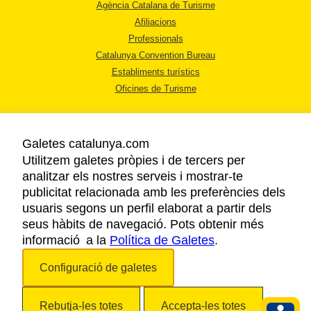
Agència Catalana de Turisme
Afiliacions
Professionals
Catalunya Convention Bureau
Establiments turístics
Oficines de Turisme
Galetes catalunya.com
Utilitzem galetes pròpies i de tercers per
analitzar els nostres serveis i mostrar-te
AVÍS LEGAL
publicitat relacionada amb les preferències dels
POLÍTICA DE PRIVACITAT
usuaris segons un perfil elaborat a partir dels
COOKIES
seus hàbits de navegació. Pots obtenir més
informació a la
Política de Galetes
ACCESSIBILITAT
.
Configuració de galetes
Copyright © 2026. Agència Catalana de Turisme. Tots els drets reservats.
Rebutja-les totes
Accepta-les totes