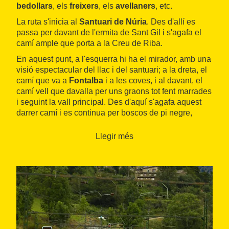
bedollars
, els
freixers
, els
avellaners
, etc.
La ruta s'inicia al
Santuari de Núria
. Des d'allí es
passa per davant de l'ermita de Sant Gil i s'agafa el
camí ample que porta a la Creu de Riba.
En aquest punt, a l'esquerra hi ha el mirador, amb una
visió espectacular del llac i del santuari; a la dreta, el
camí que va a
Fontalba
i a les coves, i al davant, el
camí vell que davalla per uns graons tot fent marrades
i seguint la vall principal. Des d'aquí s'agafa aquest
darrer camí i es continua per boscos de pi negre,
passant pel
pont dels Tres Molins
, fins a arribar al
pla de Sallent
, punt en què el camí planeja i travessa
Llegir més
el riu.
Des del pla de Sallent la ruta es perllonga per la riba
esquerra del riu, una zona força pedregosa. Es
continua per la cua de cavall i el
refugi de Sant Pere
,
i tot seguit es travessa una zona més planera i una
tartera. Després d'una petita pujada s'arriba al
salt del
Sastre
, des d'on s'albiren unes fantàstiques vistes de
les gorges, el cremallera i, a l'altre vessant, el salt