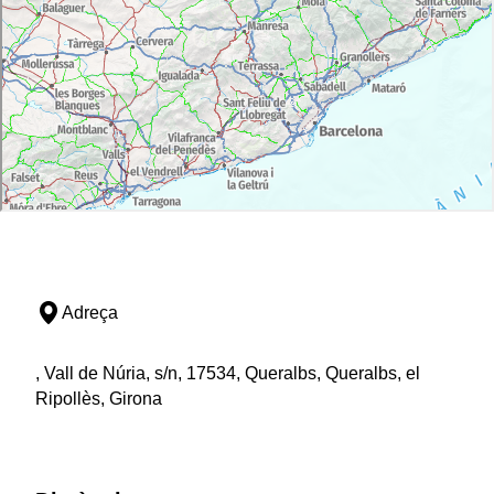
l'esquerra que porten a la
plaça del Raig
.
Queralbs és un típic poble de muntanya, i és
interessant visitar-hi l'
església de Sant Jaume
, amb
porxo i capitells. La ruta finalitza a l'estació de tren, on
s'arriba seguint la carretera en direcció a Ribes.
Adreça
, Vall de Núria, s/n, 17534, Queralbs, Queralbs, el
Ripollès, Girona