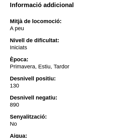
Informació addicional
Mitjà de locomoció:
A peu
Nivell de dificultat:
Iniciats
Època:
Primavera, Estiu, Tardor
Desnivell positiu:
130
Desnivell negatiu:
890
Senyalització:
No
Aigua: