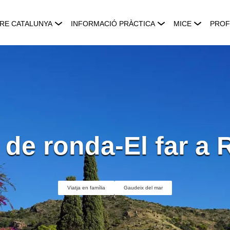
RE CATALUNYA
INFORMACIÓ PRÀCTICA
MICE
PROF
de ronda-El far a
Viatja en família
Gaudeix del mar