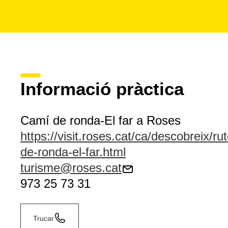
Informació pràctica
Camí de ronda-El far a Roses
https://visit.roses.cat/ca/descobreix/r
de-ronda-el-far.html
turisme@roses.cat
973 25 73 31
Trucar