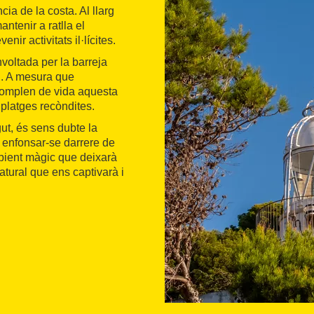
cia de la costa. Al llarg
ntenir a ratlla el
nir activitats il·lícites.
voltada per la barreja
al. A mesura que
 omplen de vida aquesta
 platges recòndites.
ut, és sens dubte la
 enfonsar-se darrere de
ambient màgic que deixarà
tural que ens captivarà i