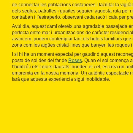
de connectar les poblacions costaneres i facilitar la vigilàn
dels segles, patrulles i guaites seguien aquesta ruta per ma
contraban i l’estraperlo, observant cada racó i cala per preve
Avui dia, aquest camí ofereix una agradable passejada en
perfecta entre mar i urbanitzacions de caràcter residenci
avancem, podem contemplar tant els hotels familiars que
zona com les aigües cristal·lines que banyen les roques i
I si hi ha un moment especial per gaudir d’aquest recorreg
posta de sol des del far de
Roses
. Quan el sol comença a
l’horitzó i els colors daurats inunden el cel, es crea un 
empremta en la nostra memòria. Un autèntic espectacle na
farà que aquesta experiència sigui inoblidable.