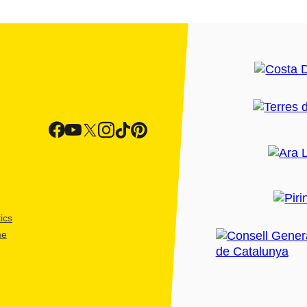
ics
me