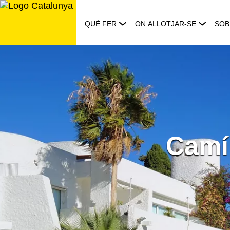
Saltar
al
QUÈ FER
ON ALLOTJAR-SE
SOB
contingut
Camí 