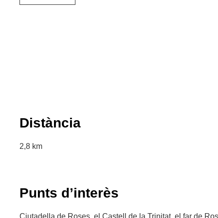
Distància
2,8 km
Punts d’interès
Ciutadella de Roses, el Castell de la Trinitat, el far de Ro