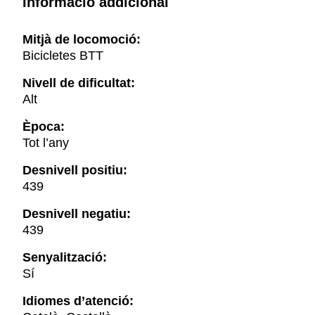
Informació addicional
Mitjà de locomoció:
Bicicletes BTT
Nivell de dificultat:
Alt
Època:
Tot l’any
Desnivell positiu:
439
Desnivell negatiu:
439
Senyalització:
Sí
Idiomes d’atenció: