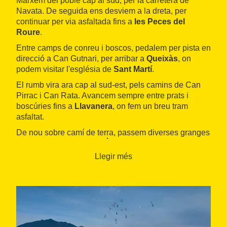
Marxem del poble cap al sud, per la carretera de
Navata. De seguida ens desviem a la dreta, per
continuar per via asfaltada fins a
les Peces del
Roure
.
Entre camps de conreu i boscos, pedalem per pista en
direcció a Can Gutnari, per arribar a
Queixàs
, on
podem visitar l'església de
Sant Martí
.
El rumb vira ara cap al sud-est, pels camins de Can
Pirrac i Can Rata. Avancem sempre entre prats i
boscúries fins a
Llavanera
, on fem un breu tram
asfaltat.
De nou sobre camí de terra, passem diverses granges
i baixem fins a la
riera d'Àlguema
, que creuem en
dues ocasions, per pujar després fins als camps de la
Llegir més
Barroca i visitar les restes del castell de
Navata
.
Després de passar per la
font de l'Arbre
, ens dirigim
cap al nord, pel camí de Can Caselles, ja a tocar de
Cabanelles.