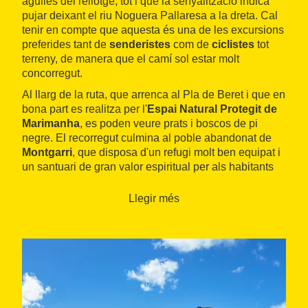
agulles del rellotge, tot i que la senyalització indica
pujar deixant el riu Noguera Pallaresa a la dreta. Cal
tenir en compte que aquesta és una de les excursions
preferides tant de
senderistes
com de
ciclistes
tot
terreny, de manera que el camí sol estar molt
concorregut.
Al llarg de la ruta, que arrenca al Pla de Beret i que en
bona part es realitza per l'
Espai Natural Protegit de
Marimanha
, es poden veure prats i boscos de pi
negre. El recorregut culmina al poble abandonat de
Montgarri
, que disposa d'un refugi molt ben equipat i
un santuari de gran valor espiritual per als habitants
de la Val d'Aran.
Llegir més