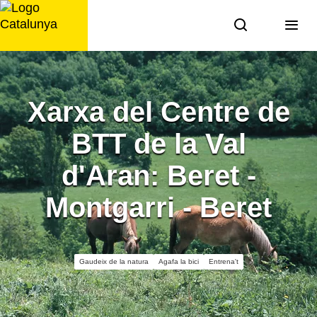
Saltar
al
contingut
Xarxa del Centre de
BTT de la Val
d'Aran: Beret -
Montgarri - Beret
Gaudeix de la natura
Agafa la bici
Entrena't