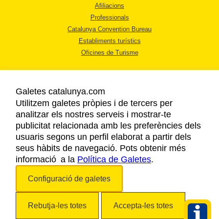
Afiliacions
Professionals
Catalunya Convention Bureau
Establiments turístics
Oficines de Turisme
Galetes catalunya.com
Utilitzem galetes pròpies i de tercers per
analitzar els nostres serveis i mostrar-te
AVÍS LEGAL
publicitat relacionada amb les preferències dels
POLÍTICA DE PRIVACITAT
usuaris segons un perfil elaborat a partir dels
COOKIES
seus hàbits de navegació. Pots obtenir més
informació a la
Política de Galetes
ACCESSIBILITAT
.
Configuració de galetes
Copyright © 2026. Agència Catalana de Turisme. Tots els drets reservats.
Rebutja-les totes
Accepta-les totes