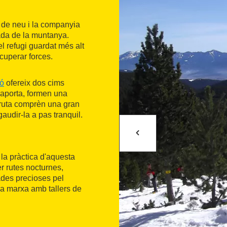
 de neu i la companyia
vada de la muntanya.
el refugi guardat més alt
cuperar forces.
ró
ofereix dos cims
laporta, formen una
a ruta comprèn una gran
gaudir-la a pas tranquil.
 la pràctica d'aquesta
er rutes nocturnes,
ades precioses pel
la marxa amb tallers de
 un dia. La seva oferta és