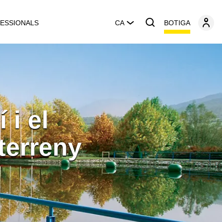
BOTIGA
ESSIONALS
CA
 i el
 terreny