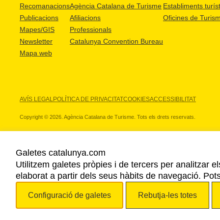
Recomanacions
Agència Catalana de Turisme
Establiments turíst
Publicacions
Afiliacions
Oficines de Turis
Mapes/GIS
Professionals
Newsletter
Catalunya Convention Bureau
Mapa web
AVÍS LEGAL
POLÍTICA DE PRIVACITAT
COOKIES
ACCESSIBILITAT
Copyright © 2026. Agència Catalana de Turisme. Tots els drets reservats.
Galetes catalunya.com
Utilitzem galetes pròpies i de tercers per analitzar e
ELS NOSTRES PARTNERS
elaborat a partir dels seus hàbits de navegació. Pot
Configuració de galetes
Rebutja-les totes