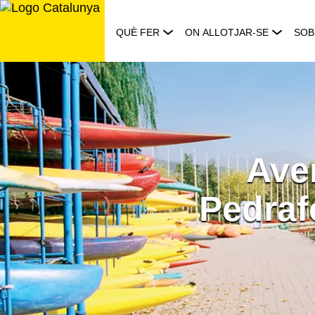
Saltar
al
QUÈ FER
ON ALLOTJAR-SE
SOB
contingut
Aven
Pedrafo