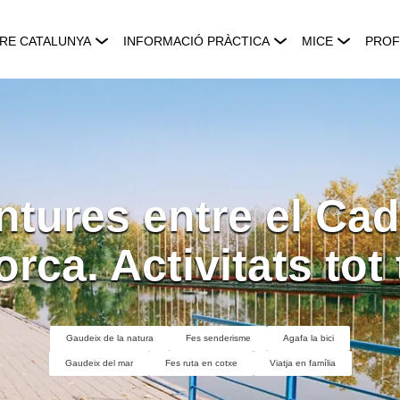
RE CATALUNYA
INFORMACIÓ PRÀCTICA
MICE
PROF
tures entre el Cadí
rca. Activitats tot
Gaudeix de la natura
Fes senderisme
Agafa la bici
Gaudeix del mar
Fes ruta en cotxe
Viatja en família