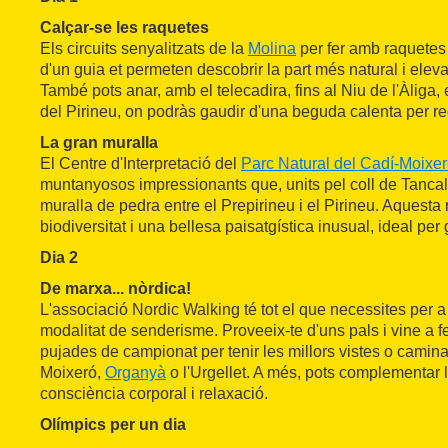
Calçar-se les raquetes
Els circuits senyalitzats de la
Molina
per fer amb raquetes
d'un guia et permeten descobrir la part més natural i ele
També pots anar, amb el telecadira, fins al Niu de l'Àliga, 
del Pirineu, on podràs gaudir d'una beguda calenta per re
La gran muralla
El Centre d'Interpretació del
Parc Natural del Cadí-Moixe
muntanyosos impressionants que, units pel coll de Tanca
muralla de pedra entre el Prepirineu i el Pirineu. Aquest
biodiversitat i una bellesa paisatgística inusual, ideal per 
Dia 2
De marxa... nòrdica!
L'associació Nordic Walking té tot el que necessites per a
modalitat de senderisme. Proveeix-te d'uns pals i vine a f
pujades de campionat per tenir les millors vistes o camin
Moixeró,
Organyà
o l'Urgellet. A més, pots complementar 
consciència corporal i relaxació.
Olímpics per un dia
Al
Parc Olímpic del Segre
pots sentir-te com un atleta per