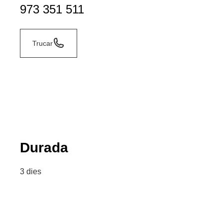
973 351 511
Trucar
Durada
3 dies