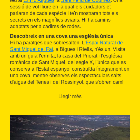
teu al
Cim d'Àligues
, a
Sant Feliu de Codines
. Una
sessió de vol lliure en la qual els cuidadors et
parlaran de cada espècie i te'n mostraran tots els
secrets en els magnífics aviaris. Hi ha camins
adaptats per a cadires de rodes.
Descobreix en una cova una església única
Hi ha paratges que sobresalten. L'
Espai Natural de
Sant Miquel del Fai
, a Bigues i Riells, n'és un. Visita
amb un guia l'ermita, la casa del Priorat i l'església
romànica de Sant Miquel, del segle X, l'única que es
conserva a l'Estat espanyol construïda íntegrament en
una cova, mentre observes els espectaculars salts
d'aigua del Tenes i del Rossinyol, que s'obren camí
entre la vegetació per caure de forma espectacular pel
cingle sobre el qual es troba el monestir.
Llegir més
De compres a l'
outlet
de roba més gran
T'agrada anar de compres? Ves-hi a La
Roca Village
i
aprofita els preus excepcionals que ofereix aquest
luxós
outlet
, ubicat a la Roca del Vallès, amb
descomptes de les marques més exclusives que
arriben a superar el 60 % sobre el preu de venda