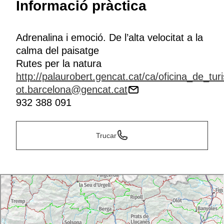
Informació pràctica
partir de l'aqüeducte romà que portava aigua a la
ciutat i que va funcionar fins al segle XIX.
Adrenalina i emoció. De l’alta velocitat a la
calma del paisatge
Rutes per la natura
http://palaurobert.gencat.cat/ca/oficina_de_tur
ot.barcelona@gencat.cat
932 388 091
Trucar