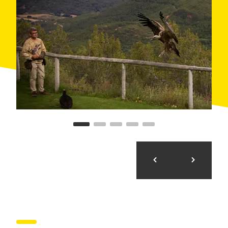
recomanat durant tot l'any. No vols carregar bosses?
Cap problema! El personal de La Roca ho farà per tu
amb el servei
Hands-Free Shopping
.
Pilota un cotxe a velocitat de la llum
Nota la velocitat en el
Circuit de Barcelona-Catalunya
,
a Montmeló, on podràs pilotar un Ferrari, un Porsche
o un Lamborghini com si fossis un pilot de Fórmula 1.
També pots practicar ciclisme de carretera i fer relleus
amb altres ciclistes o accedir als espais restringits del
circuit, en una visita guiada que et permetrà saber
com s'organitza una carrera o com treballen els
mecànics.
Un aqüeducte romà a Barcelona
Acaba l'escapada amb un recorregut a peu per la
història del subministrament d'aigua des de l'època
romana fins a l'actualitat, a
Barcelona
. Sortirem de la
mina de Montcada, que es va construir al segle XVIII
per fornir aigua a la capital, i acabarem la ruta al rec
comtal de Barcelona, una estructura hidràulica de
primera magnitud que es va erigir a final del segle X a