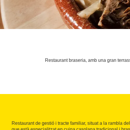
Restaurant braseria, amb una gran terrass
Restaurant de gestió i tracte familiar, situat a la rambla 
que està especialitzat en cuina casolana tradicional i bra