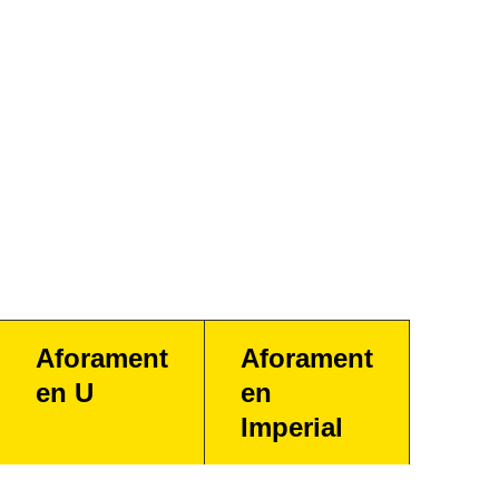
Aforament
Aforament
en U
en
Imperial