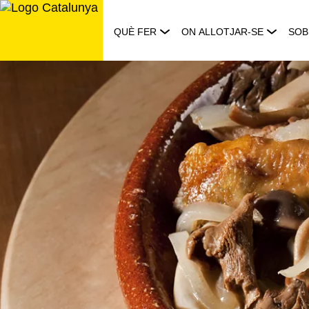
Saltar
al
QUÈ FER
ON ALLOTJAR-SE
SOB
contingut