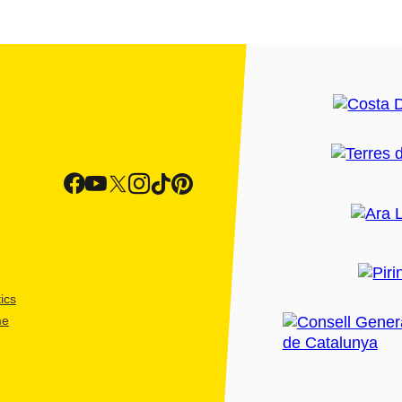
ics
me