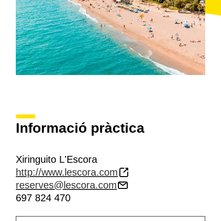
El xiringuito Escora és una empresa adherida a Costa
Barcelona, destinació amb certificació Biosphere des
del 2017.
Informació pràctica
Xiringuito L'Escora
http://www.lescora.com
reserves@lescora.com
697 824 470