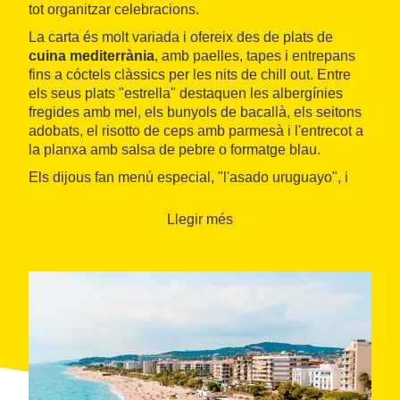
tot organitzar celebracions.
La carta és molt variada i ofereix des de plats de
cuina mediterrània
, amb paelles, tapes i entrepans
fins a cóctels clàssics per les nits de chill out. Entre
els seus plats "estrella" destaquen les albergínies
fregides amb mel, els bunyols de bacallà, els seitons
adobats, el risotto de ceps amb parmesà i l'entrecot a
la planxa amb salsa de pebre o formatge blau.
Els dijous fan menú especial, "l'asado uruguayo", i
celebren diferents esdeveniments com concerts,
festes i, fins i tot, casaments.
Llegir més
Horari de temporada:
- De l'1 de maig al 19 de juny: dilluns a dijous i
diumenge, de 9.00 a 23.00 hores i divendres i
dissabtes fins les 24 hores.
- Del 20 de juny al setembre: de dilluns a dijous, i
diumenges, de 9.00 a 2.00 hores, i divendres i
dissabtes fins les 3.00 hores.