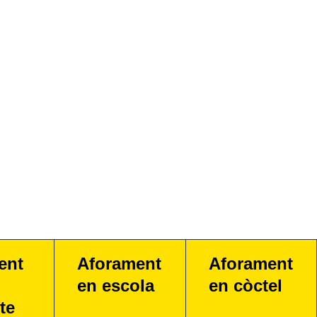
ent
Aforament
Aforament
en escola
en còctel
te