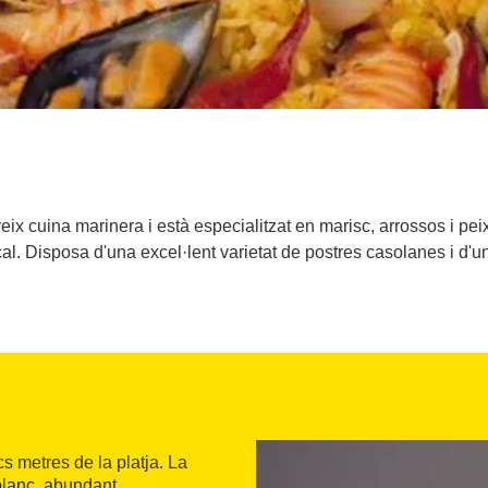
reix cuina marinera i està especialitzat en marisc, arrossos i pe
ocal. Disposa d'una excel·lent varietat de postres casolanes i d'
cs metres de la platja. La
blanc, abundant