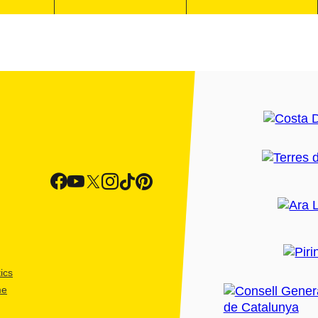
ics
me