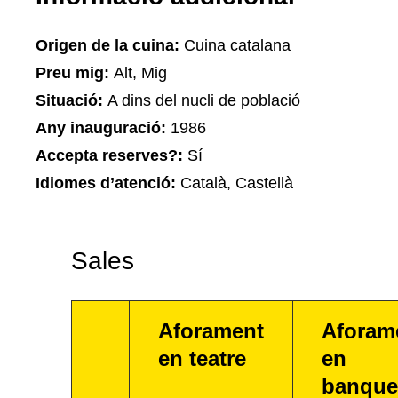
Origen de la cuina:
Cuina catalana
Preu mig:
Alt, Mig
Situació:
A dins del nucli de població
Any inauguració:
1986
Accepta reserves?:
Sí
Idiomes d’atenció:
Català, Castellà
Sales
Aforament
Aforam
en teatre
en
banque