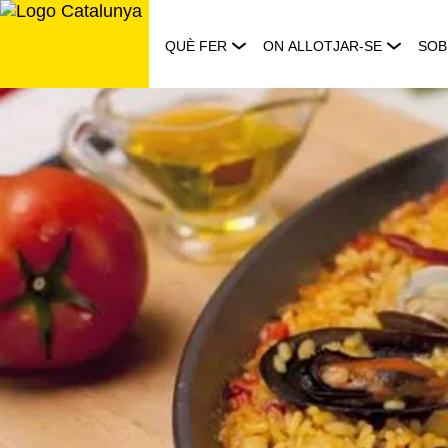
Saltar
al
QUÈ FER
ON ALLOTJAR-SE
SOB
contingut