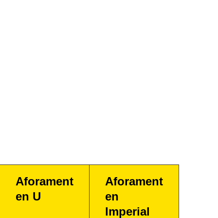
Aforament
Aforament
en U
en
Imperial