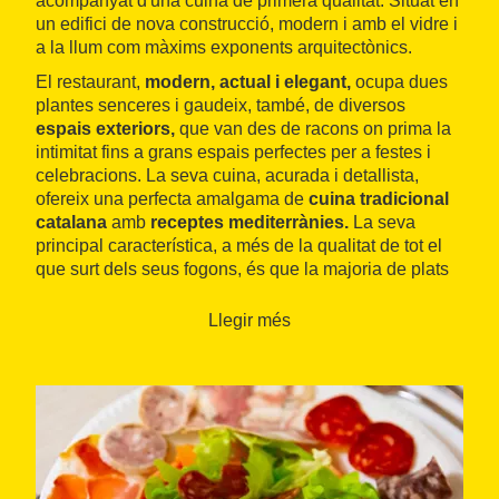
acompanyat d'una cuina de primera qualitat. Situat en
un edifici de nova construcció, modern i amb el vidre i
a la llum com màxims exponents arquitectònics.
El restaurant,
modern, actual i elegant,
ocupa dues
plantes senceres i gaudeix, també, de diversos
espais exteriors,
que van des de racons on prima la
intimitat fins a grans espais perfectes per a festes i
celebracions. La seva cuina, acurada i detallista,
ofereix una perfecta amalgama de
cuina tradicional
catalana
amb
receptes mediterrànies.
La seva
principal característica, a més de la qualitat de tot el
que surt dels seus fogons, és que la majoria de plats
són aptes per a celíacs.
Llegir més