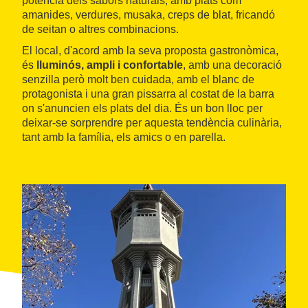
potència dels sabors naturals, amb plats com
amanides, verdures, musaka, creps de blat, fricandó
de seitan o altres combinacions.
El local, d'acord amb la seva proposta gastronòmica,
és
lluminós, ampli i confortable
, amb una decoració
senzilla però molt ben cuidada, amb el blanc de
protagonista i una gran pissarra al costat de la barra
on s'anuncien els plats del dia. És un bon lloc per
deixar-se sorprendre per aquesta tendència culinària,
tant amb la família, els amics o en parella.