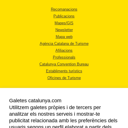
Recomanacions
Publicacions
Mapes/GIS
Newsletter
Mapa web
Agència Catalana de Turisme
Afiliacions
Professionals
Catalunya Convention Bureau
Establiments turístics
Oficines de Turisme
Galetes catalunya.com
Utilitzem galetes pròpies i de tercers per
analitzar els nostres serveis i mostrar-te
AVÍS LEGAL
publicitat relacionada amb les preferències dels
POLÍTICA DE PRIVACITAT
usuaris segons un perfil elaborat a partir dels